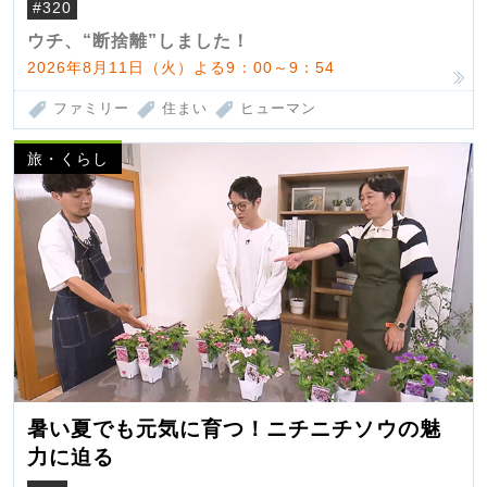
#320
ウチ、“断捨離”しました！
2026年8月11日（火）よる9：00～9：54
ファミリー
住まい
ヒューマン
旅・くらし
暑い夏でも元気に育つ！ニチニチソウの魅
力に迫る