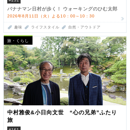
#231
バナナマン日村が歩く！ ウォーキングのひむ太郎
2026年8月11日（火）よる10：00～10：30
趣味
ライフスタイル
自然・アウトドア
旅・くらし
中村雅俊&小日向文世 “心の兄弟”ふたり
旅
#161