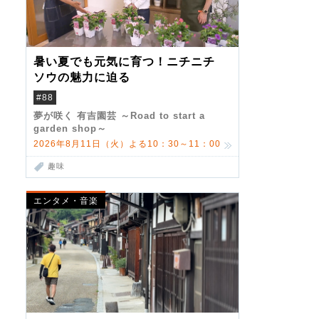
暑い夏でも元気に育つ！ニチニチ
ソウの魅力に迫る
#88
夢が咲く 有吉園芸 ～Road to start a
garden shop～
2026年8月11日（火）よる10：30～11：00
趣味
エンタメ・音楽