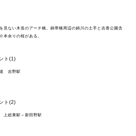
を見ない木造のアーチ橋。錦帯橋周辺の錦川の土手と吉香公園含
０本余りの桜がある。
ト(1)
道 吉野駅
ト(2)
 上総東駅～新田野駅