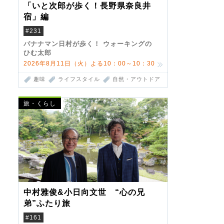
「いと次郎が歩く！長野県奈良井
宿」編
#231
バナナマン日村が歩く！ ウォーキングの
ひむ太郎
2026年8月11日（火）よる10：00～10：30
趣味
ライフスタイル
自然・アウトドア
旅・くらし
中村雅俊&小日向文世 “心の兄
弟”ふたり旅
#161