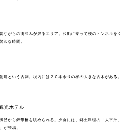
昔ながらの街並みが残るエリア。和船に乗って桜のトンネルをく
贅沢な時間。
創建という古刹。境内には２０本余りの桜の大きな古木がある。
観光ホテル
風呂から錦帯橋を眺められる。夕食には、郷土料理の「大平汁」
」が登場。