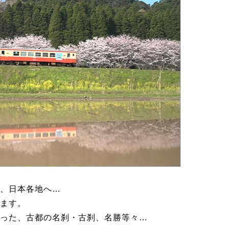
、日本各地へ…
ます。
った、古都の名刹・古刹、名勝等々…