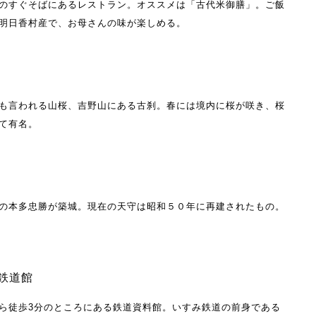
のすぐそばにあるレストラン。オススメは「古代米御膳」。ご飯
明日香村産で、お母さんの味が楽しめる。
も言われる山桜、吉野山にある古刹。春には境内に桜が咲き、桜
て有名。
の本多忠勝が築城。現在の天守は昭和５０年に再建されたもの。
鉄道館
ら徒歩3分のところにある鉄道資料館。いすみ鉄道の前身である