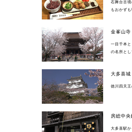
石舞台古墳
もおかずも
金峯山寺
一目千本と
の名所とし
大多喜城
徳川四天王
房総中央
大多喜駅か