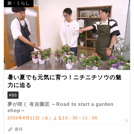
旅・くらし
暑い夏でも元気に育つ！ニチニチソウの魅
力に迫る
#88
夢が咲く 有吉園芸 ～Road to start a garden
shop～
2026年8月11日（火）よる10：30～11：00
趣味