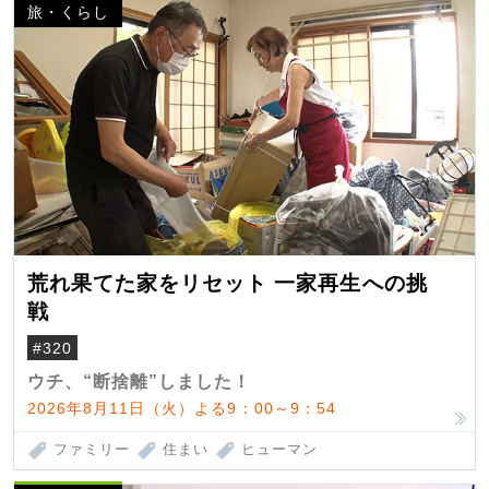
旅・くらし
荒れ果てた家をリセット 一家再生への挑
戦
#320
ウチ、“断捨離”しました！
2026年8月11日（火）よる9：00～9：54
ファミリー
住まい
ヒューマン