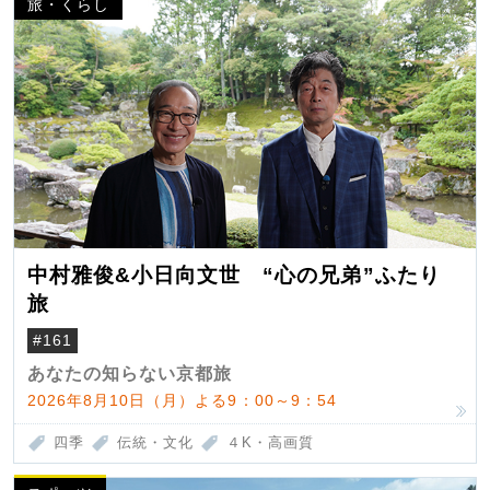
旅・くらし
中村雅俊&小日向文世 “心の兄弟”ふたり
旅
#161
あなたの知らない京都旅
2026年8月10日（月）よる9：00～9：54
四季
伝統・文化
４K・高画質