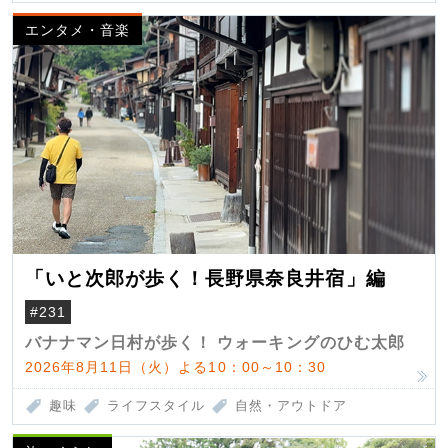
エンタメ・音楽
「いと次郎が歩く！長野県奈良井宿」編
#231
バナナマン日村が歩く！ ウォーキングのひむ太郎
2026年8月11日（火）よる10：00～10：30
趣味
ライフスタイル
自然・アウトドア