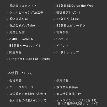
番組表（２Ｋ／４Ｋ）
BS朝日SDGs on the Web
ウェルビーイング放送中！
視聴者プレゼント
番組公式SNS
BS朝日公式LINE
番組公式YouTube
BS朝日エピソード０
見逃し配信
地方創生
AMBER GAMES
GAME A
BS朝日セールスサイト
イベント
関連商品
BS朝日ショップ
Program Guide For Buyers
BS朝日について
会社概要
採用情報
ニュースリリース
放送番組審議会
放送番組の種別の公表制度
個人情報保護方針
個人情報の取扱いについて
オンラインサービスにおける
個人情報等の取扱いについて