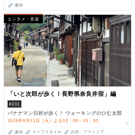
趣味
エンタメ・音楽
「いと次郎が歩く！長野県奈良井宿」編
#231
バナナマン日村が歩く！ ウォーキングのひむ太郎
2026年8月11日（火）よる10：00～10：30
趣味
ライフスタイル
自然・アウトドア