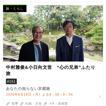
旅・くらし
中村雅俊&小日向文世 “心の兄弟”ふたり
旅
#161
あなたの知らない京都旅
2026年8月10日（月）よる9：00～9：54
四季
伝統・文化
４K・高画質