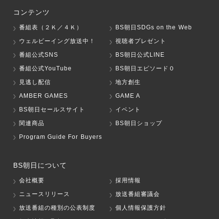
コンテンツ
番組表（２Ｋ／４Ｋ）
BS朝日SDGs on the Web
ウェルビーイング放送中！
視聴者プレゼント
番組公式SNS
BS朝日公式LINE
番組公式YouTube
BS朝日エピソード０
見逃し配信
地方創生
AMBER GAMES
GAME A
BS朝日セールスサイト
イベント
関連商品
BS朝日ショップ
Program Guide For Buyers
BS朝日について
会社概要
採用情報
ニュースリリース
放送番組審議会
放送番組の種別の公表制度
個人情報保護方針