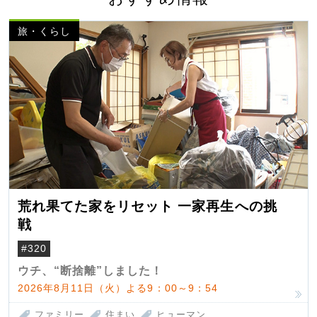
旅・くらし
荒れ果てた家をリセット 一家再生への挑
戦
#320
ウチ、“断捨離”しました！
2026年8月11日（火）よる9：00～9：54
ファミリー
住まい
ヒューマン