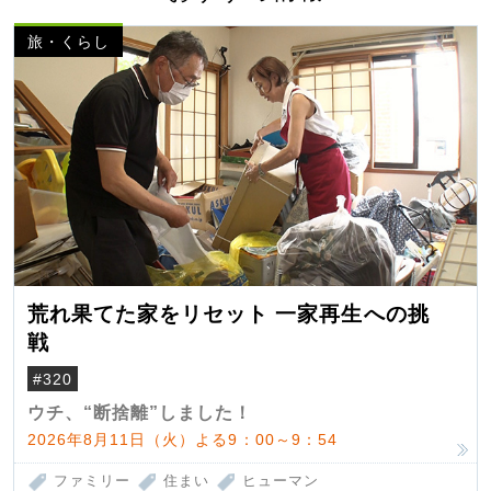
旅・くらし
荒れ果てた家をリセット 一家再生への挑
戦
#320
ウチ、“断捨離”しました！
2026年8月11日（火）よる9：00～9：54
ファミリー
住まい
ヒューマン