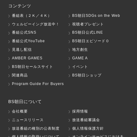
コンテンツ
番組表（２Ｋ／４Ｋ）
BS朝日SDGs on the Web
ウェルビーイング放送中！
視聴者プレゼント
番組公式SNS
BS朝日公式LINE
番組公式YouTube
BS朝日エピソード０
見逃し配信
地方創生
AMBER GAMES
GAME A
BS朝日セールスサイト
イベント
関連商品
BS朝日ショップ
Program Guide For Buyers
BS朝日について
会社概要
採用情報
ニュースリリース
放送番組審議会
放送番組の種別の公表制度
個人情報保護方針
個人情報の取扱いについて
オンラインサービスにおける