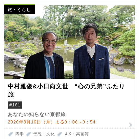
旅・くらし
中村雅俊&小日向文世 “心の兄弟”ふたり
旅
#161
あなたの知らない京都旅
2026年8月10日（月）よる9：00～9：54
四季
伝統・文化
４K・高画質