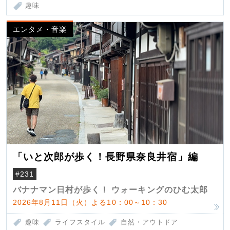
趣味
エンタメ・音楽
「いと次郎が歩く！長野県奈良井宿」編
#231
バナナマン日村が歩く！ ウォーキングのひむ太郎
2026年8月11日（火）よる10：00～10：30
趣味
ライフスタイル
自然・アウトドア