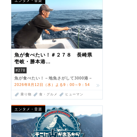
エンタメ・音楽
魚が食べたい！＃２７８ 長崎県
壱岐・勝本港
（クロマグロ）
#278
魚が食べたい！－地魚さがして3000港－
2026年8月12日（水）よる9：00～9：54
乗り物
食・グルメ
ヒューマン
エンタメ・音楽