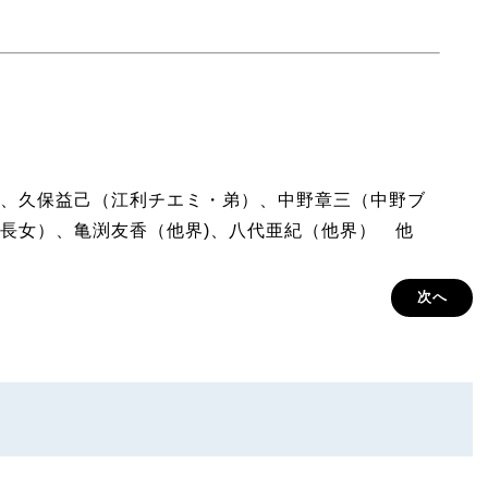
、久保益己（江利チエミ・弟）、中野章三（中野ブ
長女）、亀渕友香（他界)、八代亜紀（他界） 他
次へ