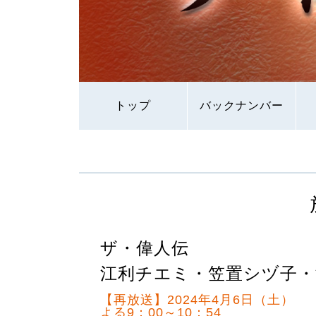
トップ
バックナンバー
ザ・偉人伝
江利チエミ・笠置シヅ子・
【再放送】2024年4月6日（土）
よる9：00～10：54