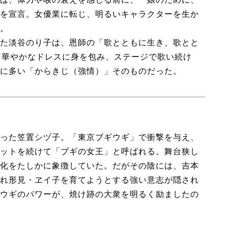
を宣言。女優業に転じ、明るいキャラクターを生か
。
た淡谷のり子は、恩師の「歌とともに生き、歌とと
も華やかなドレスに身を包み、ステージで歌い続け
に多い「からきじ（強情）」そのものだった。
った笠置シヅ子。「東京ブギウギ」で衝撃を与え、
ットを続けて「ブギの女王」と呼ばれる。舞台狭し
化をたしかに象徴していた。だがその陰には、吉本
れ形見・ヱイ子を育てようとする強い意志が隠され
ウギのパワーが、焼け跡の大衆を明るく励ましたの