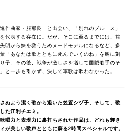
進作曲家・服部良一と出会い、「別れのブルース」
を代表する存在に。だが、そこに至るまでには、裕
失明から妹を救うためヌードモデルになるなど、多
葉「あなたは歌とともに死んでいくのね」を胸に刻
り子。その後、戦争が激しさを増して国賊歌手のそ
」と一歩も引かず、決して軍歌は歌わなかった。
さぬよう潔く歌から退いた笠置シヅ子、そして、歌
した江利チエミ。
歌唱力と表現力に裏打ちされた作品は、どれも輝き
ィが美しい歌声とともに蘇る2時間スペシャルです。