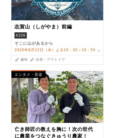
志賀山（しがやま）前編
#208
そこに山があるから
2026年8月12日（水）よる10：30～10：54
趣味
自然・アウトドア
エンタメ・音楽
亡き師匠の教えを胸に！次の世代
に農業をつなぐきゅうり農家！