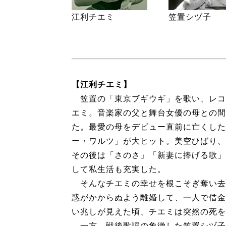
江利チエミ
笠置シヅ子
【江利チエミ】
笠置の「東京ブギウギ」を歌い、レコ
エミ。音楽家の父と舞台女優の母との間
た。最愛の母をデビュー直前に亡くした
ー・ワルツ」が大ヒット。美空ひばり、
その後は「さのさ」「新妻に捧げる歌」
して私生活も充実した。
そんなチエミの幸せを根こそぎ奪い去
惑がかからぬよう離婚して、一人で借金
い兆しが見えた頃、チエミは突然の死を
一方、戦後歌謡の象徴した笠置シヅ子