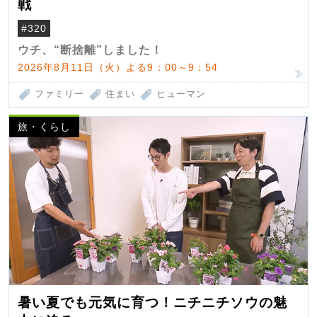
戦
#320
ウチ、“断捨離”しました！
2026年8月11日（火）よる9：00～9：54
ファミリー
住まい
ヒューマン
旅・くらし
暑い夏でも元気に育つ！ニチニチソウの魅