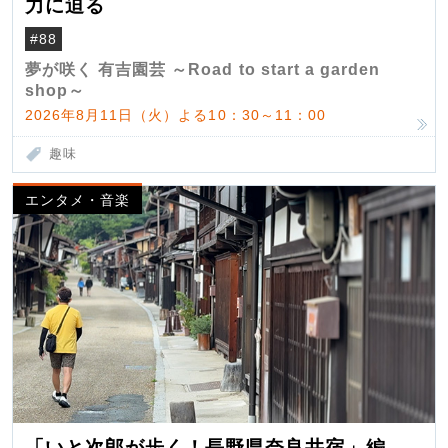
力に迫る
#88
夢が咲く 有吉園芸 ～Road to start a garden
shop～
2026年8月11日（火）よる10：30～11：00
趣味
エンタメ・音楽
「いと次郎が歩く！長野県奈良井宿」編