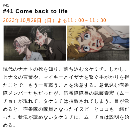
#41
#41 Come back to life
2023年10月29日（日）よる11：00～11：30
現代のナオトの死を知り、落ち込むタケミチ。しかし、
ヒナタの言葉や、マイキーとイザナを繋ぐ手がかりを得
たことで、もう一度戦うことを決意する。意気込む壱番
隊メンバーたちだったが、伍番隊隊長の武藤泰宏（ムー
チョ）が現れて、タケミチは拉致されてしまう。目が覚
めると、壱番隊の隊員となったイヌピーとココも一緒だ
った。状況が読めないタケミチに、ムーチョは説明を始
める。