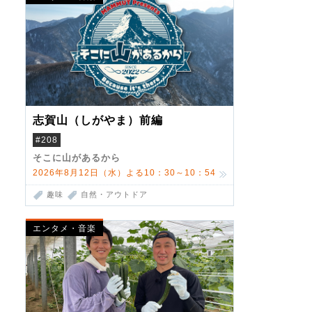
志賀山（しがやま）前編
#208
そこに山があるから
2026年8月12日（水）よる10：30～10：54
趣味
自然・アウトドア
エンタメ・音楽