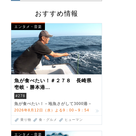
おすすめ情報
エンタメ・音楽
魚が食べたい！＃２７８ 長崎県
壱岐・勝本港
（クロマグロ）
#278
魚が食べたい！－地魚さがして3000港－
2026年8月12日（水）よる9：00～9：54
乗り物
食・グルメ
ヒューマン
エンタメ・音楽