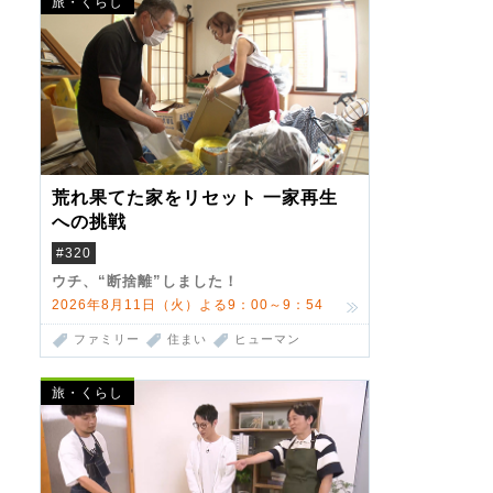
旅・くらし
荒れ果てた家をリセット 一家再生
への挑戦
#320
ウチ、“断捨離”しました！
2026年8月11日（火）よる9：00～9：54
ファミリー
住まい
ヒューマン
旅・くらし