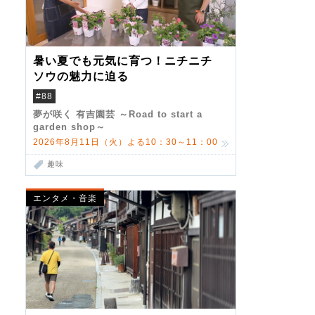
暑い夏でも元気に育つ！ニチニチ
ソウの魅力に迫る
#88
夢が咲く 有吉園芸 ～Road to start a
garden shop～
2026年8月11日（火）よる10：30～11：00
趣味
エンタメ・音楽