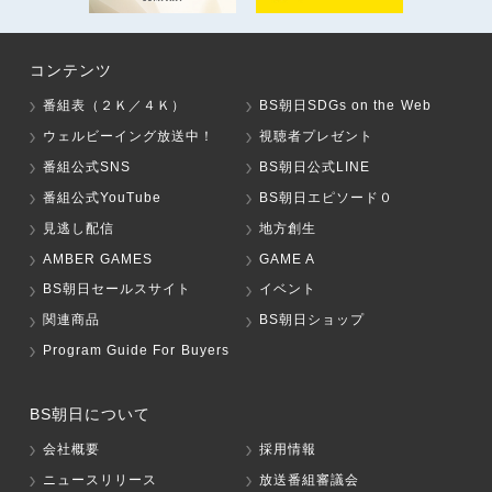
コンテンツ
番組表（２Ｋ／４Ｋ）
BS朝日SDGs on the Web
ウェルビーイング放送中！
視聴者プレゼント
番組公式SNS
BS朝日公式LINE
番組公式YouTube
BS朝日エピソード０
見逃し配信
地方創生
AMBER GAMES
GAME A
BS朝日セールスサイト
イベント
関連商品
BS朝日ショップ
Program Guide For Buyers
BS朝日について
会社概要
採用情報
ニュースリリース
放送番組審議会