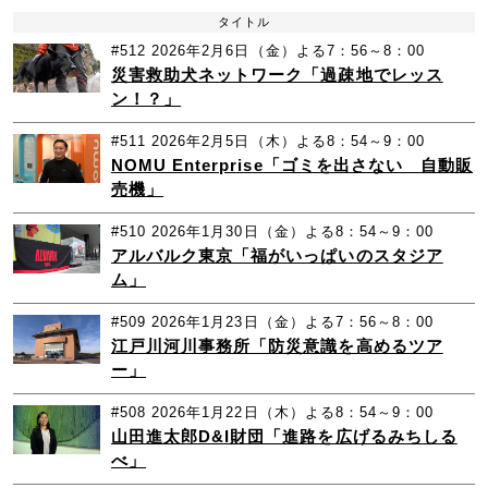
タイトル
#512
2026年2月6日（金）よる7：56～8：00
災害救助犬ネットワーク「過疎地でレッス
ン！？」
#511
2026年2月5日（木）よる8：54～9：00
NOMU Enterprise「ゴミを出さない 自動販
売機」
#510
2026年1月30日（金）よる8：54～9：00
アルバルク東京「福がいっぱいのスタジア
ム」
#509
2026年1月23日（金）よる7：56～8：00
江戸川河川事務所「防災意識を高めるツア
ー」
#508
2026年1月22日（木）よる8：54～9：00
山田進太郎D&I財団「進路を広げるみちしる
べ」