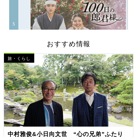
おすすめ情報
旅・くらし
中村雅俊&小日向文世 “心の兄弟”ふたり