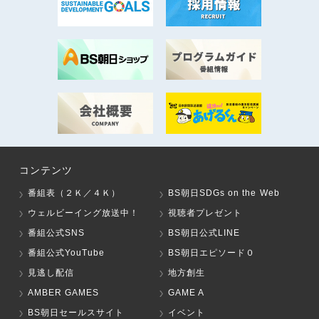
コンテンツ
番組表（２Ｋ／４Ｋ）
BS朝日SDGs on the Web
ウェルビーイング放送中！
視聴者プレゼント
番組公式SNS
BS朝日公式LINE
番組公式YouTube
BS朝日エピソード０
見逃し配信
地方創生
AMBER GAMES
GAME A
BS朝日セールスサイト
イベント