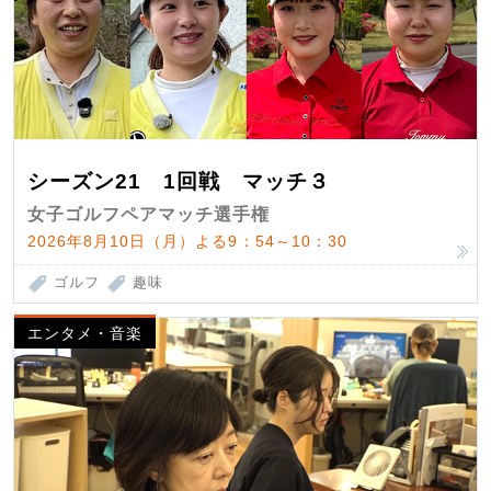
シーズン21 1回戦 マッチ３
女子ゴルフペアマッチ選手権
2026年8月10日（月）よる9：54～10：30
ゴルフ
趣味
エンタメ・音楽