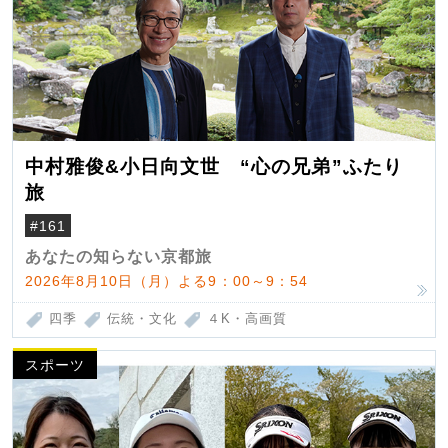
中村雅俊&小日向文世 “心の兄弟”ふたり
旅
#161
あなたの知らない京都旅
2026年8月10日（月）よる9：00～9：54
四季
伝統・文化
４K・高画質
スポーツ