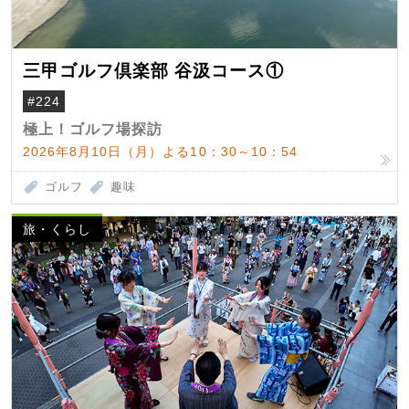
三甲ゴルフ倶楽部 谷汲コース①
#224
極上！ゴルフ場探訪
2026年8月10日（月）よる10：30～10：54
ゴルフ
趣味
旅・くらし