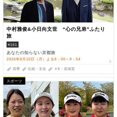
中村雅俊&小日向文世 “心の兄弟”ふたり
旅
#161
あなたの知らない京都旅
2026年8月10日（月）よる9：00～9：54
四季
伝統・文化
４K・高画質
スポーツ