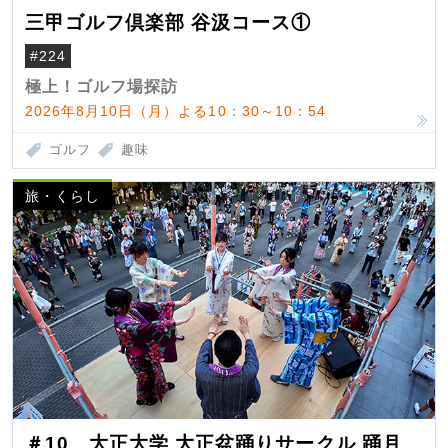
三甲ゴルフ倶楽部 谷汲コース①
#224
極上！ゴルフ場探訪
2026年8月10日（月）よる10：30～10：54
ゴルフ
趣味
旅・くらし
＃10 大正大学 大正盆踊りサークル 踊月