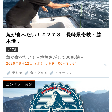
魚が食べたい！＃２７８ 長崎県壱岐・勝
本港
（クロマグロ）
#278
魚が食べたい！－地魚さがして3000港－
2026年8月12日（水）よる9：00～9：54
乗り物
食・グルメ
ヒューマン
エンタメ・音楽