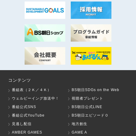
コンテンツ
番組表（２Ｋ／４Ｋ）
BS朝日SDGs on the Web
ウェルビーイング放送中！
視聴者プレゼント
番組公式SNS
BS朝日公式LINE
番組公式YouTube
BS朝日エピソード０
見逃し配信
地方創生
AMBER GAMES
GAME A