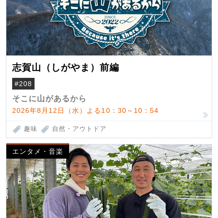
志賀山（しがやま）前編
#208
そこに山があるから
2026年8月12日（水）よる10：30～10：54
趣味
自然・アウトドア
エンタメ・音楽