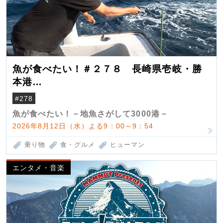
魚が食べたい！＃２７８ 長崎県壱岐・勝
本港
（クロマグロ）
#278
魚が食べたい！－地魚さがして3000港－
2026年8月12日（水）よる9：00～9：54
乗り物
食・グルメ
ヒューマン
エンタメ・音楽