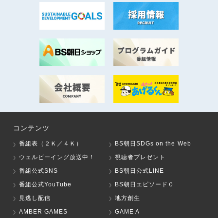
コンテンツ
番組表（２Ｋ／４Ｋ）
BS朝日SDGs on the Web
ウェルビーイング放送中！
視聴者プレゼント
番組公式SNS
BS朝日公式LINE
番組公式YouTube
BS朝日エピソード０
見逃し配信
地方創生
AMBER GAMES
GAME A