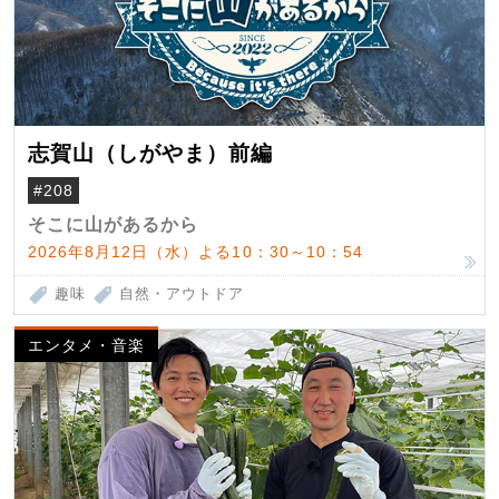
志賀山（しがやま）前編
#208
そこに山があるから
2026年8月12日（水）よる10：30～10：54
趣味
自然・アウトドア
エンタメ・音楽