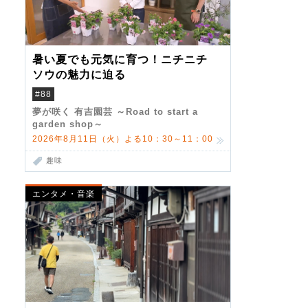
暑い夏でも元気に育つ！ニチニチ
ソウの魅力に迫る
#88
夢が咲く 有吉園芸 ～Road to start a
garden shop～
2026年8月11日（火）よる10：30～11：00
趣味
エンタメ・音楽