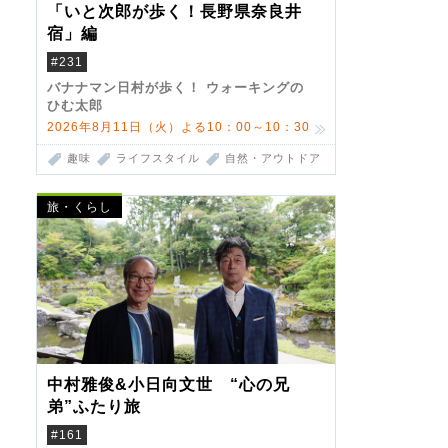
「いと次郎が歩く！長野県奈良井
宿」編
#231
バナナマン日村が歩く！ ウォーキングの
ひむ太郎
2026年8月11日（火）よる10：00～10：30
趣味
ライフスタイル
自然・アウトドア
旅・くらし
中村雅俊&小日向文世 “心の兄
弟”ふたり旅
#161