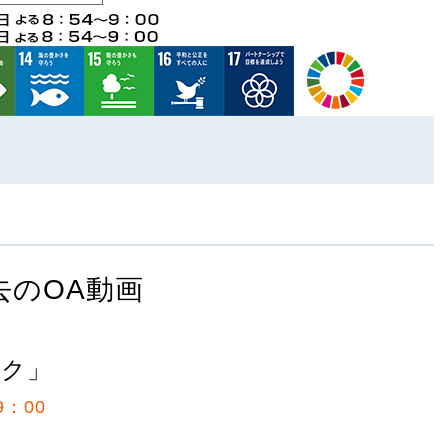
去のOA動画
ーク」
9：00