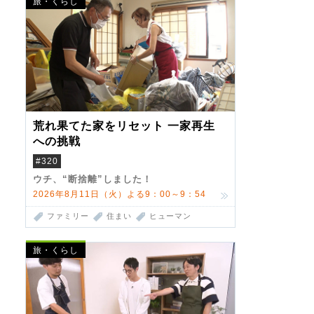
旅・くらし
荒れ果てた家をリセット 一家再生
への挑戦
#320
ウチ、“断捨離”しました！
2026年8月11日（火）よる9：00～9：54
ファミリー
住まい
ヒューマン
旅・くらし