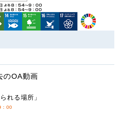
去のOA動画
いられる場所」
9：00