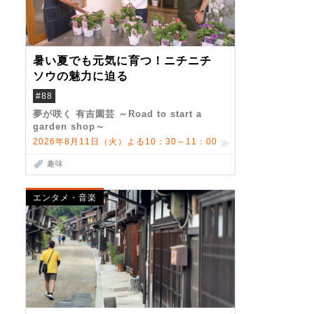
暑い夏でも元気に育つ！ニチニチ
ソウの魅力に迫る
#88
夢が咲く 有吉園芸 ～Road to start a
garden shop～
2026年8月11日（火）よる10：30～11：00
趣味
エンタメ・音楽