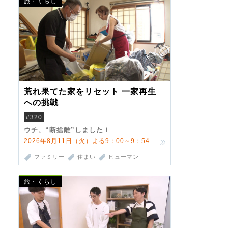
旅・くらし
荒れ果てた家をリセット 一家再生
への挑戦
#320
ウチ、“断捨離”しました！
2026年8月11日（火）よる9：00～9：54
ファミリー
住まい
ヒューマン
旅・くらし