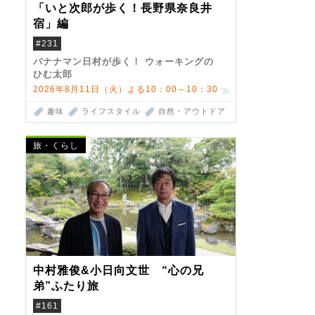
「いと次郎が歩く！長野県奈良井
宿」編
#231
バナナマン日村が歩く！ ウォーキングの
ひむ太郎
2026年8月11日（火）よる10：00～10：30
趣味
ライフスタイル
自然・アウトドア
旅・くらし
中村雅俊&小日向文世 “心の兄
弟”ふたり旅
#161