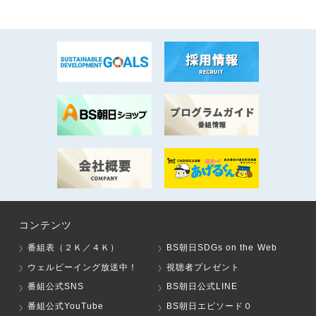
コンテンツ
番組表（２Ｋ／４Ｋ）
BS朝日SDGs on the Web
ウェルビーイング放送中！
視聴者プレゼント
番組公式SNS
BS朝日公式LINE
番組公式YouTube
BS朝日エピソード０