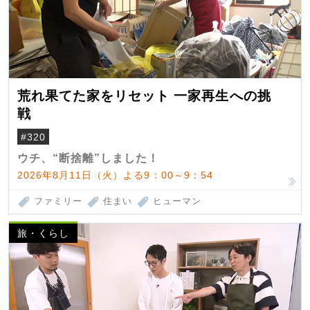
荒れ果てた家をリセット 一家再生への挑
戦
#320
ウチ、“断捨離”しました！
2026年8月11日（火）よる9：00～9：54
ファミリー
住まい
ヒューマン
旅・くらし