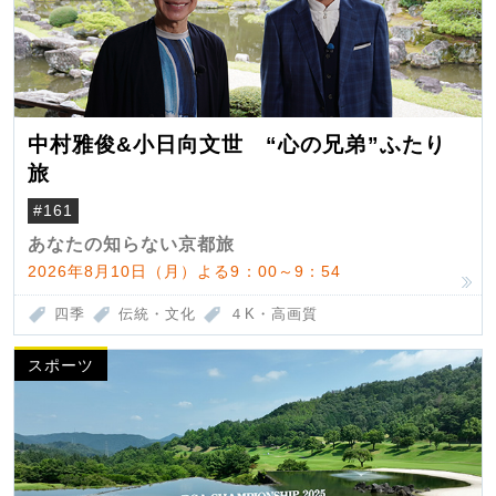
中村雅俊&小日向文世 “心の兄弟”ふたり
旅
#161
あなたの知らない京都旅
2026年8月10日（月）よる9：00～9：54
四季
伝統・文化
４K・高画質
スポーツ