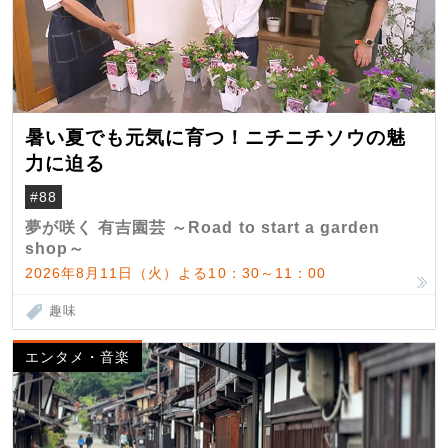
暑い夏でも元気に育つ！ニチニチソウの魅
力に迫る
#88
夢が咲く 有吉園芸 ～Road to start a garden
shop～
2026年8月11日（火）よる10：30～11：00
趣味
エンタメ・音楽