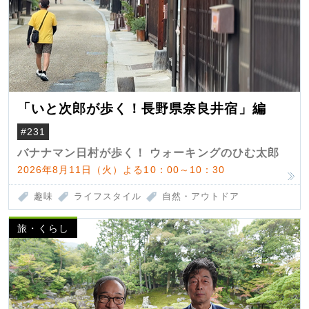
「いと次郎が歩く！長野県奈良井宿」編
#231
バナナマン日村が歩く！ ウォーキングのひむ太郎
2026年8月11日（火）よる10：00～10：30
趣味
ライフスタイル
自然・アウトドア
旅・くらし