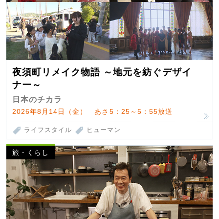
夜須町リメイク物語 ～地元を紡ぐデザイ
ナー～
日本のチカラ
2026年8月14日（金） あさ5：25～5：55放送
ライフスタイル
ヒューマン
旅・くらし