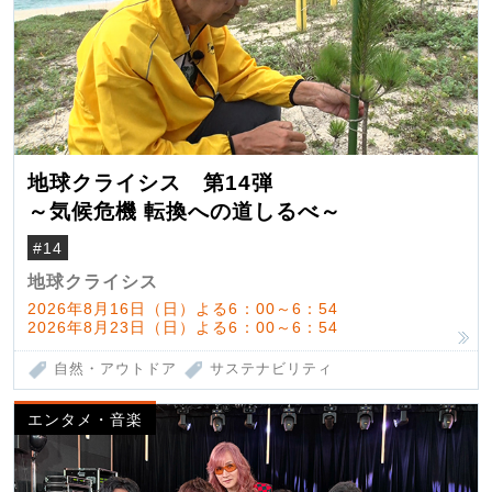
地球クライシス 第14弾
～気候危機 転換への道しるべ～
#14
地球クライシス
2026年8月16日（日）よる6：00～6：54
2026年8月23日（日）よる6：00～6：54
自然・アウトドア
サステナビリティ
エンタメ・音楽