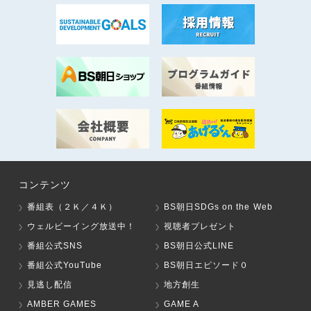
コンテンツ
番組表（２Ｋ／４Ｋ）
BS朝日SDGs on the Web
ウェルビーイング放送中！
視聴者プレゼント
番組公式SNS
BS朝日公式LINE
番組公式YouTube
BS朝日エピソード０
見逃し配信
地方創生
AMBER GAMES
GAME A