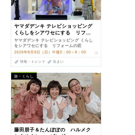
ヤマダデンキ テレビショッピング
くらしをシアワセにする リフォ
ームの匠 第7弾
ヤマダデンキ テレビショッピング くらし
をシアワセにする リフォームの匠
2026年8月9日（日）午後5：00～6：00
情報・トレンド
住まい
旅・くらし
藤田朋子＆たんぽぽの ハルメク