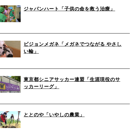
ジャパンハート「子供の命を救う治療」
ビジョンメガネ「メガネでつながる やさし
い輪」
東京都シニアサッカー連盟「生涯現役のサ
ッカーリーグ」
ととのや「いやしの農業」