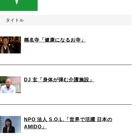
タイトル
稱名寺「健康になるお寺」
DJ 玄「身体が弾む介護施設」
NPO 法人 S.O.L.「世界で活躍 日本の
AMIDO」