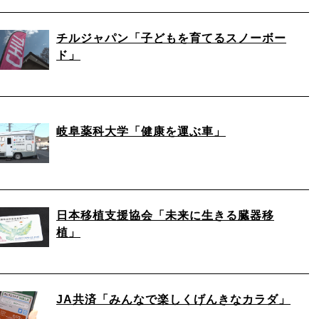
チルジャパン「子どもを育てるスノーボー
ド」
岐阜薬科大学「健康を運ぶ車」
日本移植支援協会「未来に生きる臓器移
植」
JA共済「みんなで楽しくげんきなカラダ」