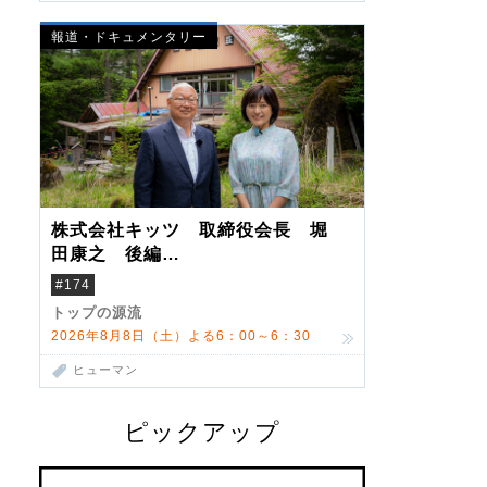
報道・ドキュメンタリー
株式会社キッツ 取締役会長 堀
田康之 後編
米国駐在でも浮かんだ八ヶ岳 山
#174
小屋を営んだ父母
トップの源流
2026年8月8日（土）よる6：00～6：30
ヒューマン
ピックアップ