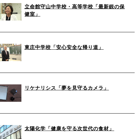
立命館守山中学校・高等学校「最新鋭の保
健室」
東庄中学校「安心安全な帰り道」
リケナリシス「夢を見守るカメラ」
太陽化学「健康を守る次世代の食材」