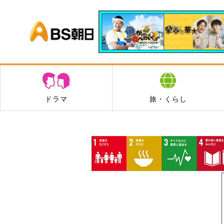
BS朝日
ドラマ
旅・くらし