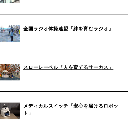
全国ラジオ体操連盟「絆を育むラジオ」
スローレーベル「人を育てるサーカス」
メディカルスイッチ「安心を届けるロボッ
ト」