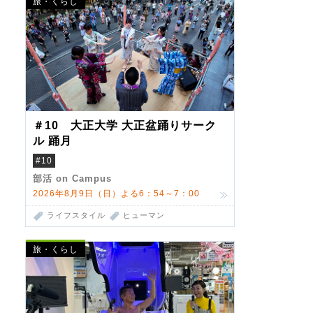
旅・くらし
＃10 大正大学 大正盆踊りサーク
ル 踊月
#10
部活 on Campus
2026年8月9日（日）よる6：54～7：00
ライフスタイル
ヒューマン
旅・くらし