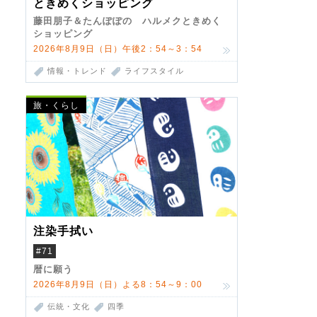
ときめくショッピング
藤田朋子＆たんぽぽの ハルメクときめく
ショッピング
2026年8月9日（日）午後2：54～3：54
情報・トレンド
ライフスタイル
旅・くらし
注染手拭い
#71
暦に願う
2026年8月9日（日）よる8：54～9：00
伝統・文化
四季