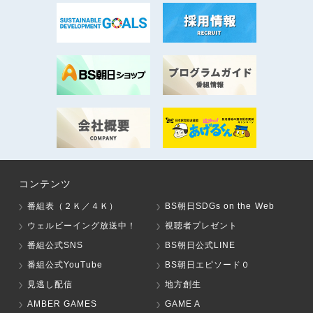
コンテンツ
番組表（２Ｋ／４Ｋ）
BS朝日SDGs on the Web
ウェルビーイング放送中！
視聴者プレゼント
番組公式SNS
BS朝日公式LINE
番組公式YouTube
BS朝日エピソード０
見逃し配信
地方創生
AMBER GAMES
GAME A