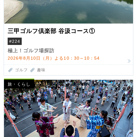
三甲ゴルフ倶楽部 谷汲コース①
#224
極上！ゴルフ場探訪
2026年8月10日（月）よる10：30～10：54
ゴルフ
趣味
旅・くらし