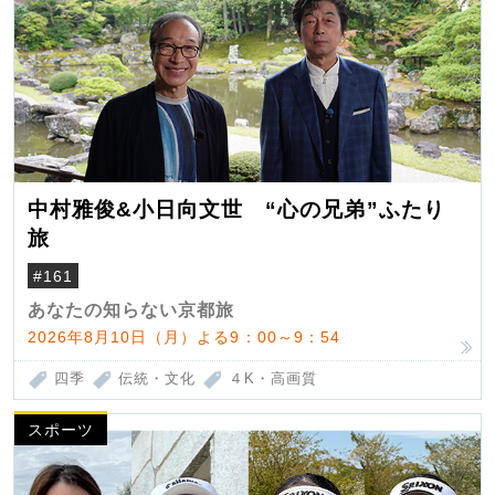
中村雅俊&小日向文世 “心の兄弟”ふたり
旅
#161
あなたの知らない京都旅
2026年8月10日（月）よる9：00～9：54
四季
伝統・文化
４K・高画質
スポーツ