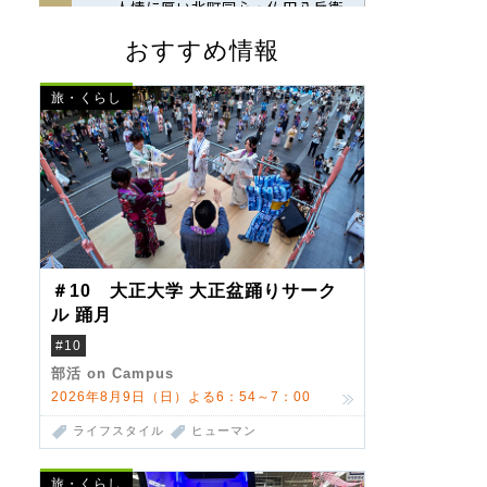
おすすめ情報
旅・くらし
＃10 大正大学 大正盆踊りサーク
ル 踊月
#10
部活 on Campus
2026年8月9日（日）よる6：54～7：00
ライフスタイル
ヒューマン
旅・くらし