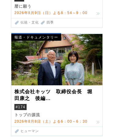
暦に願う
2026年8月9日（日）よる8：54～9：00
伝統・文化
四季
報道・ドキュメンタリー
株式会社キッツ 取締役会長 堀
田康之 後編
米国駐在でも浮かんだ八ヶ岳 山
#174
小屋を営んだ父母
トップの源流
2026年8月8日（土）よる6：00～6：30
ヒューマン