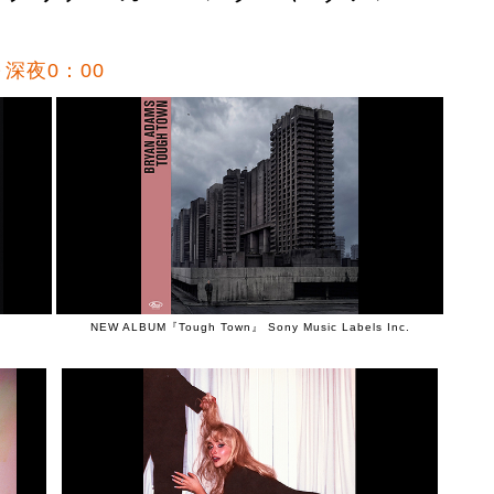
～深夜0：00
NEW ALBUM『Tough Town』 Sony Music Labels Inc.