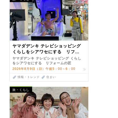
ヤマダデンキ テレビショッピング
くらしをシアワセにする リフォ
ームの匠 第7弾
ヤマダデンキ テレビショッピング くらし
をシアワセにする リフォームの匠
2026年8月9日（日）午後5：00～6：00
情報・トレンド
住まい
旅・くらし