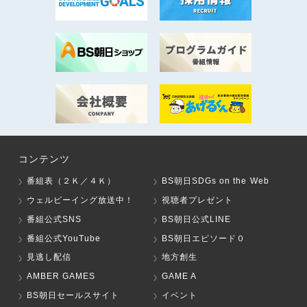
コンテンツ
番組表（２Ｋ／４Ｋ）
BS朝日SDGs on the Web
ウェルビーイング放送中！
視聴者プレゼント
番組公式SNS
BS朝日公式LINE
番組公式YouTube
BS朝日エピソード０
見逃し配信
地方創生
AMBER GAMES
GAME A
BS朝日セールスサイト
イベント