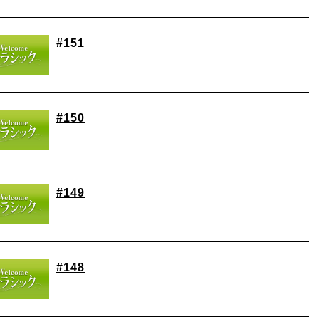
#151
#150
#149
#148