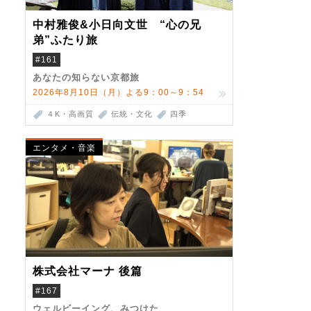
中村雅俊&小日向文世 “心の兄
弟”ふたり旅
#161
あなたの知らない京都旅
2026年8月10日（月）よる9：00～9：54
４K・高画質
伝統・文化
四季
エンタメ・音楽
株式会社マーナ 後篇
#167
ウェルビーイング、みつけた