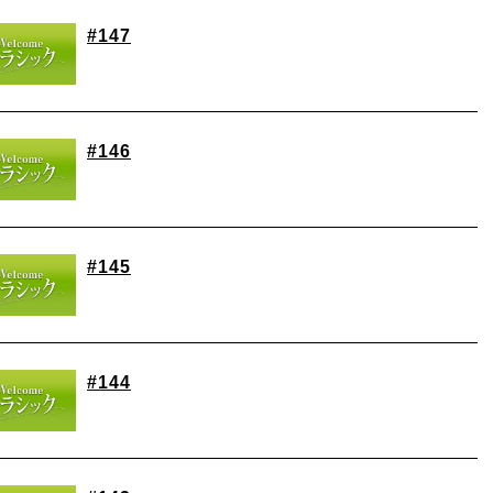
#147
#146
#145
#144