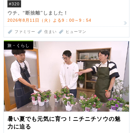
#320
ウチ、“断捨離”しました！
2026年8月11日（火）よる9：00～9：54
ファミリー
住まい
ヒューマン
旅・くらし
暑い夏でも元気に育つ！ニチニチソウの魅
力に迫る