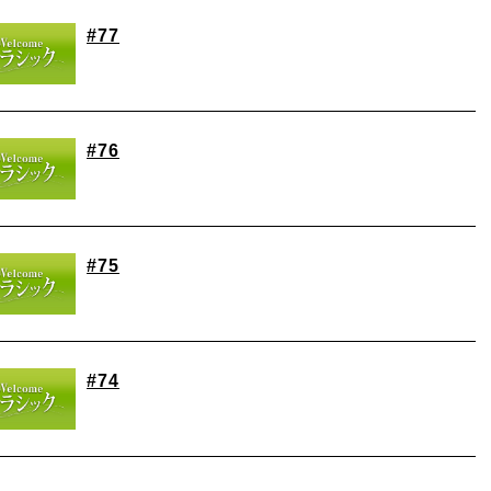
#77
#76
#75
#74