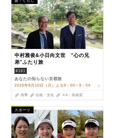
旅・くらし
中村雅俊&小日向文世 “心の兄
弟”ふたり旅
#161
あなたの知らない京都旅
2026年8月10日（月）よる9：00～9：54
四季
伝統・文化
４K・高画質
スポーツ