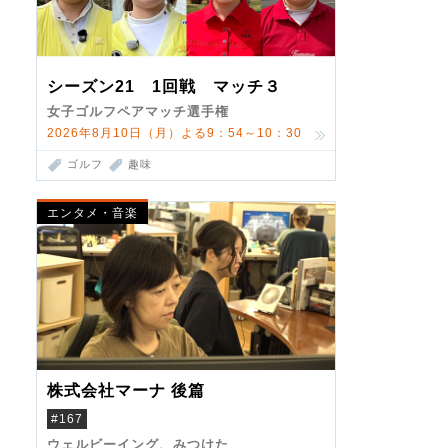
シーズン21 1回戦 マッチ３
女子ゴルフペアマッチ選手権
2026年8月10日（月）よる9：54～10：30
ゴルフ
趣味
エンタメ・音楽
株式会社マーナ 後篇
#167
ウェルビーイング、みつけた