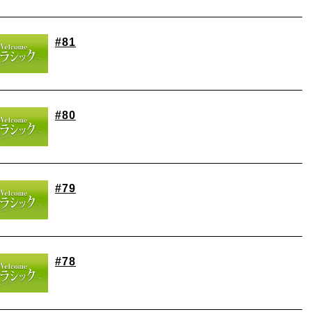
#81
#80
#79
#78