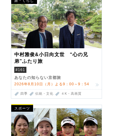
旅・くらし
中村雅俊&小日向文世 “心の兄
弟”ふたり旅
#161
あなたの知らない京都旅
2026年8月10日（月）よる9：00～9：54
四季
伝統・文化
４K・高画質
スポーツ