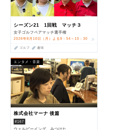
シーズン21 1回戦 マッチ３
女子ゴルフペアマッチ選手権
2026年8月10日（月）よる9：54～10：30
ゴルフ
趣味
エンタメ・音楽
株式会社マーナ 後篇
#167
ウェルビーイング、みつけた