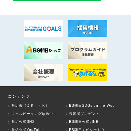
コンテンツ
番組表（２Ｋ／４Ｋ）
BS朝日SDGs on the Web
ウェルビーイング放送中！
視聴者プレゼント
番組公式SNS
BS朝日公式LINE
番組公式YouTube
BS朝日エピソード０