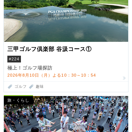
三甲ゴルフ倶楽部 谷汲コース①
#224
極上！ゴルフ場探訪
2026年8月10日（月）よる10：30～10：54
ゴルフ
趣味
旅・くらし