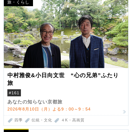
旅・くらし
中村雅俊&小日向文世 “心の兄弟”ふたり
旅
#161
あなたの知らない京都旅
2026年8月10日（月）よる9：00～9：54
四季
伝統・文化
４K・高画質