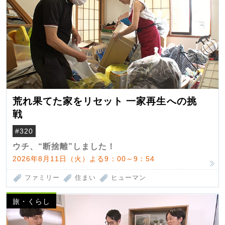
荒れ果てた家をリセット 一家再生への挑
戦
#320
ウチ、“断捨離”しました！
2026年8月11日（火）よる9：00～9：54
ファミリー
住まい
ヒューマン
旅・くらし