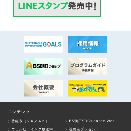
コンテンツ
番組表（２Ｋ／４Ｋ）
BS朝日SDGs on the Web
ウェルビーイング放送中！
視聴者プレゼント