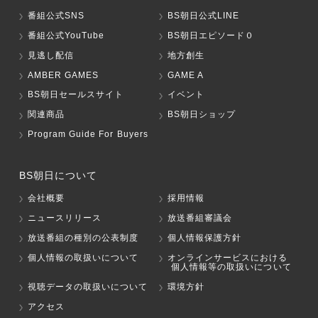
番組公式SNS
BS朝日公式LINE
番組公式YouTube
BS朝日エピソード０
見逃し配信
地方創生
AMBER GAMES
GAME A
BS朝日セールスサイト
イベント
関連商品
BS朝日ショップ
Program Guide For Buyers
BS朝日について
会社概要
採用情報
ニュースリリース
放送番組審議会
放送番組の種別の公表制度
個人情報保護方針
個人情報の取扱いについて
オンラインサービスにおける
個人情報等の取扱いについて
視聴データの取扱いについて
環境方針
アクセス