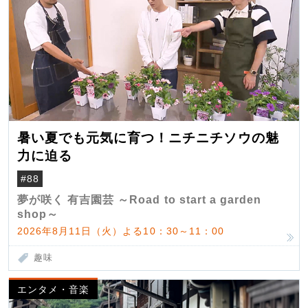
暑い夏でも元気に育つ！ニチニチソウの魅
力に迫る
#88
夢が咲く 有吉園芸 ～Road to start a garden
shop～
2026年8月11日（火）よる10：30～11：00
趣味
エンタメ・音楽