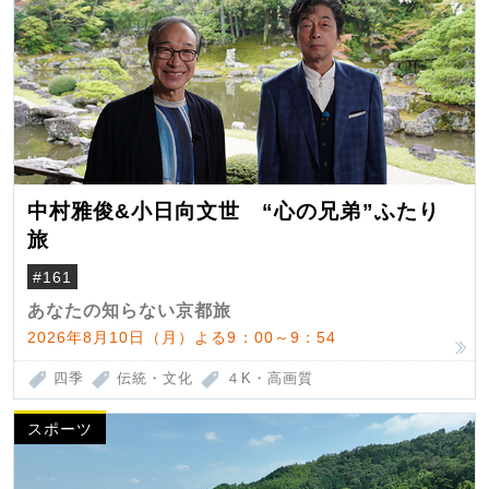
中村雅俊&小日向文世 “心の兄弟”ふたり
旅
#161
あなたの知らない京都旅
2026年8月10日（月）よる9：00～9：54
四季
伝統・文化
４K・高画質
スポーツ