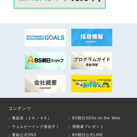
コンテンツ
番組表（２Ｋ／４Ｋ）
BS朝日SDGs on the Web
ウェルビーイング放送中！
視聴者プレゼント
番組公式SNS
BS朝日公式LINE