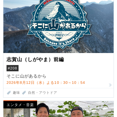
志賀山（しがやま）前編
#208
そこに山があるから
2026年8月12日（水）よる10：30～10：54
趣味
自然・アウトドア
エンタメ・音楽