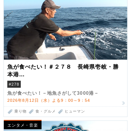
魚が食べたい！＃２７８ 長崎県壱岐・勝
本港
（クロマグロ）
#278
魚が食べたい！－地魚さがして3000港－
2026年8月12日（水）よる9：00～9：54
乗り物
食・グルメ
ヒューマン
エンタメ・音楽