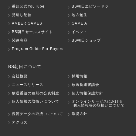
番組公式YouTube
BS朝日エピソード０
見逃し配信
地方創生
AMBER GAMES
GAME A
BS朝日セールスサイト
イベント
関連商品
BS朝日ショップ
Program Guide For Buyers
BS朝日について
会社概要
採用情報
ニュースリリース
放送番組審議会
放送番組の種別の公表制度
個人情報保護方針
個人情報の取扱いについて
オンラインサービスにおける
個人情報等の取扱いについて
視聴データの取扱いについて
環境方針
アクセス