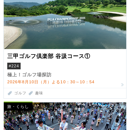
三甲ゴルフ倶楽部 谷汲コース①
#224
極上！ゴルフ場探訪
2026年8月10日（月）よる10：30～10：54
ゴルフ
趣味
旅・くらし