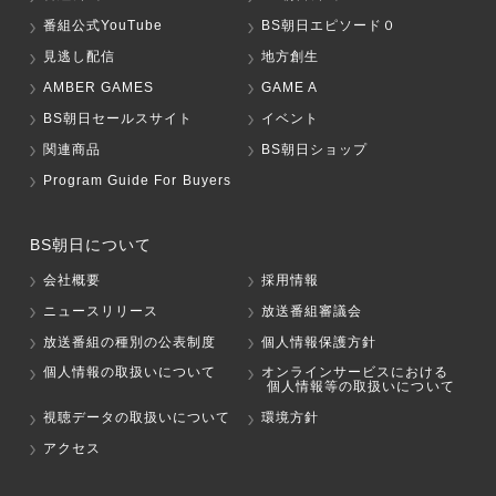
番組公式YouTube
BS朝日エピソード０
見逃し配信
地方創生
AMBER GAMES
GAME A
BS朝日セールスサイト
イベント
関連商品
BS朝日ショップ
Program Guide For Buyers
BS朝日について
会社概要
採用情報
ニュースリリース
放送番組審議会
放送番組の種別の公表制度
個人情報保護方針
個人情報の取扱いについて
オンラインサービスにおける
個人情報等の取扱いについて
視聴データの取扱いについて
環境方針
アクセス