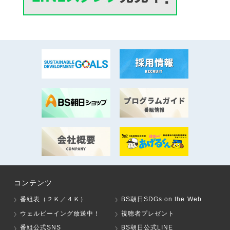
コンテンツ
番組表（２Ｋ／４Ｋ）
BS朝日SDGs on the Web
ウェルビーイング放送中！
視聴者プレゼント
番組公式SNS
BS朝日公式LINE