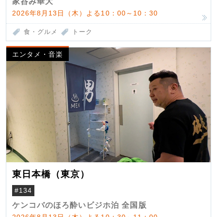
家呑み華大
2026年8月13日（木）よる10：00～10：30
食・グルメ
トーク
エンタメ・音楽
東日本橋（東京）
#134
ケンコバのほろ酔いビジホ泊 全国版