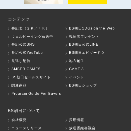
コンテンツ
番組表（２Ｋ／４Ｋ）
BS朝日SDGs on the Web
ウェルビーイング放送中！
視聴者プレゼント
番組公式SNS
BS朝日公式LINE
番組公式YouTube
BS朝日エピソード０
見逃し配信
地方創生
AMBER GAMES
GAME A
BS朝日セールスサイト
イベント
関連商品
BS朝日ショップ
Program Guide For Buyers
BS朝日について
会社概要
採用情報
ニュースリリース
放送番組審議会