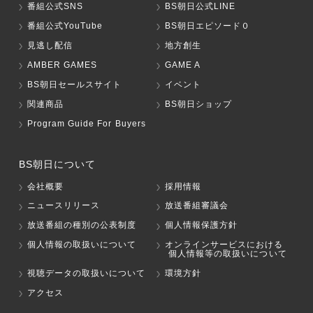
番組公式SNS
BS朝日公式LINE
番組公式YouTube
BS朝日エピソード０
見逃し配信
地方創生
AMBER GAMES
GAME A
BS朝日セールスサイト
イベント
関連商品
BS朝日ショップ
Program Guide For Buyers
BS朝日について
会社概要
採用情報
ニュースリリース
放送番組審議会
放送番組の種別の公表制度
個人情報保護方針
個人情報の取扱いについて
オンラインサービスにおける
個人情報等の取扱いについて
視聴データの取扱いについて
環境方針
アクセス