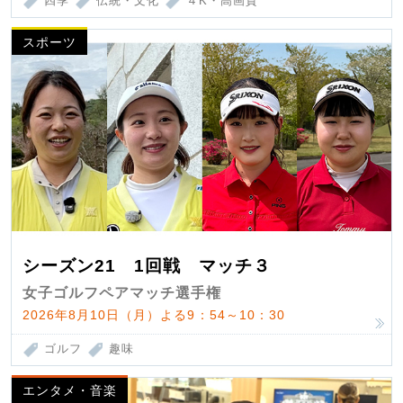
四季
伝統・文化
４K・高画質
スポーツ
シーズン21 1回戦 マッチ３
女子ゴルフペアマッチ選手権
2026年8月10日（月）よる9：54～10：30
ゴルフ
趣味
エンタメ・音楽