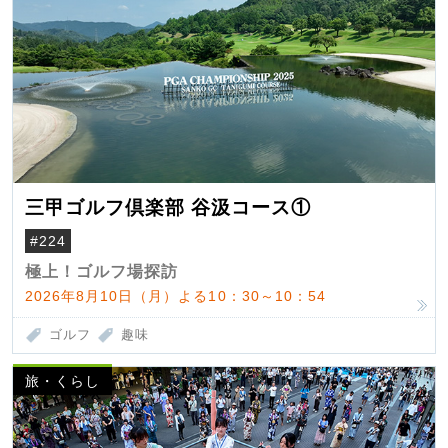
三甲ゴルフ倶楽部 谷汲コース①
#224
極上！ゴルフ場探訪
2026年8月10日（月）よる10：30～10：54
ゴルフ
趣味
旅・くらし