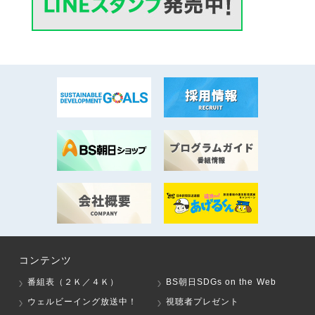
コンテンツ
番組表（２Ｋ／４Ｋ）
BS朝日SDGs on the Web
ウェルビーイング放送中！
視聴者プレゼント