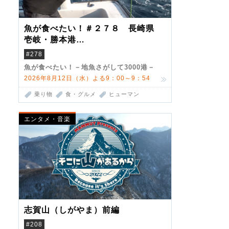
魚が食べたい！＃２７８ 長崎県
壱岐・勝本港
（クロマグロ）
#278
魚が食べたい！－地魚さがして3000港－
2026年8月12日（水）よる9：00～9：54
乗り物
食・グルメ
ヒューマン
エンタメ・音楽
志賀山（しがやま）前編
#208