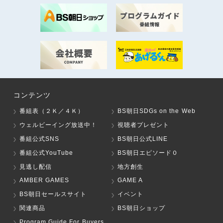
コンテンツ
番組表（２Ｋ／４Ｋ）
BS朝日SDGs on the Web
ウェルビーイング放送中！
視聴者プレゼント
番組公式SNS
BS朝日公式LINE
番組公式YouTube
BS朝日エピソード０
見逃し配信
地方創生
AMBER GAMES
GAME A
BS朝日セールスサイト
イベント
関連商品
BS朝日ショップ
Program Guide For Buyers