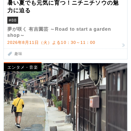
暑い夏でも元気に育つ！ニチニチソウの魅
力に迫る
#88
夢が咲く 有吉園芸 ～Road to start a garden
shop～
2026年8月11日（火）よる10：30～11：00
趣味
エンタメ・音楽