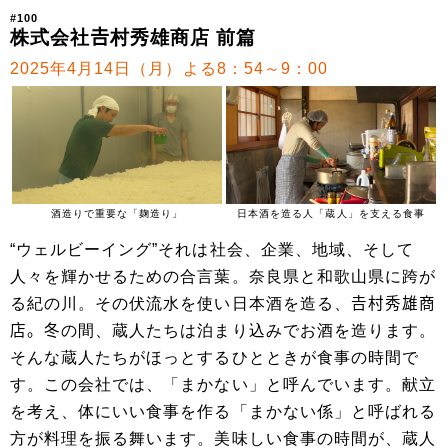
#100
株式会社𠮷村秀雄商店 前篇
2025年4月14日（月）よる8：54～9：00
酒造りで重要な「麹造り」
日本酒を造る人「蔵人」を支える食事
“ウェルビーイング”それは社会、企業、地域、そして
人々を輝かせるための合言葉。奈良県と和歌山県に跨が
る紀の川。その伏流水を使い日本酒を造る、𠮷村秀雄商
店。冬の間、蔵人たちは泊まり込みでお酒を造ります。
そんな蔵人たちがほっとするひとときが食事の時間で
す。この会社では、「まかない」と呼んでいます。献立
を考え、体にいい食事を作る「まかない係」と呼ばれる
方が料理を振る舞います。美味しい食事の時間が、蔵人