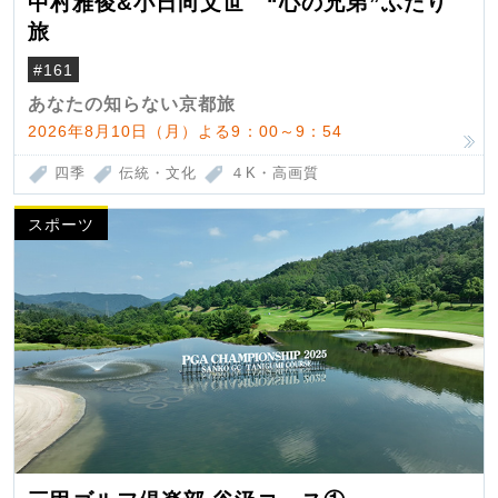
中村雅俊&小日向文世 “心の兄弟”ふたり
旅
#161
あなたの知らない京都旅
2026年8月10日（月）よる9：00～9：54
四季
伝統・文化
４K・高画質
スポーツ