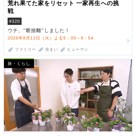
荒れ果てた家をリセット 一家再生への挑
戦
#320
ウチ、“断捨離”しました！
2026年8月11日（火）よる9：00～9：54
ファミリー
住まい
ヒューマン
旅・くらし