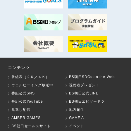
コンテンツ
番組表（２Ｋ／４Ｋ）
BS朝日SDGs on the Web
ウェルビーイング放送中！
視聴者プレゼント
番組公式SNS
BS朝日公式LINE
番組公式YouTube
BS朝日エピソード０
見逃し配信
地方創生
AMBER GAMES
GAME A
BS朝日セールスサイト
イベント