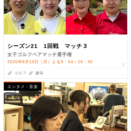
シーズン21 1回戦 マッチ３
女子ゴルフペアマッチ選手権
2026年8月10日（月）よる9：54～10：30
ゴルフ
趣味
エンタメ・音楽