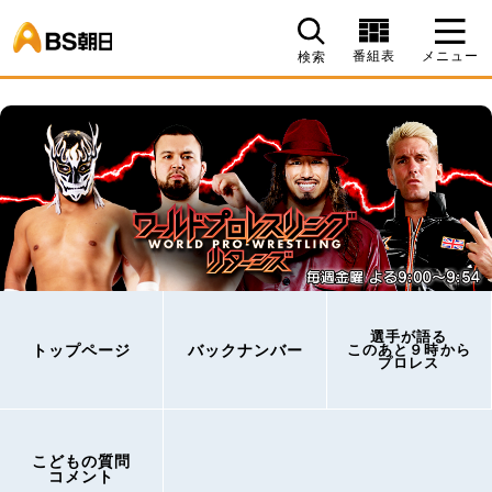
BS朝日
番組表
メニュー
検索
選手が語る
トップページ
バックナンバー
このあと９時から
プロレス
こどもの質問
コメント