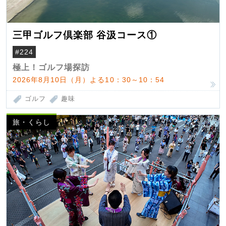
三甲ゴルフ倶楽部 谷汲コース①
#224
極上！ゴルフ場探訪
2026年8月10日（月）よる10：30～10：54
ゴルフ
趣味
旅・くらし