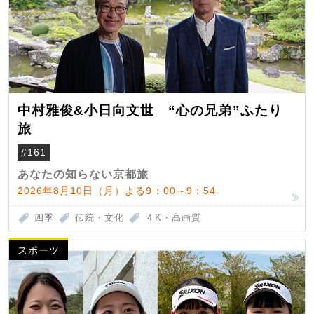
中村雅俊&小日向文世 “心の兄弟”ふたり
旅
#161
あなたの知らない京都旅
2026年8月10日（月）よる9：00～9：54
四季
伝統・文化
４K・高画質
スポーツ