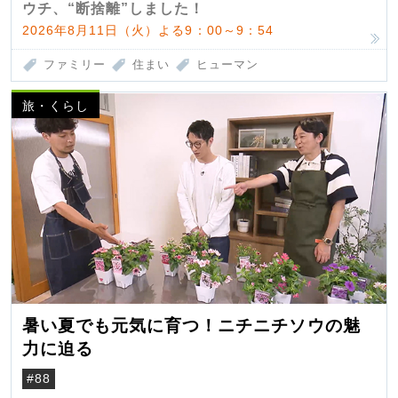
ウチ、“断捨離”しました！
2026年8月11日（火）よる9：00～9：54
ファミリー
住まい
ヒューマン
旅・くらし
暑い夏でも元気に育つ！ニチニチソウの魅
力に迫る
#88