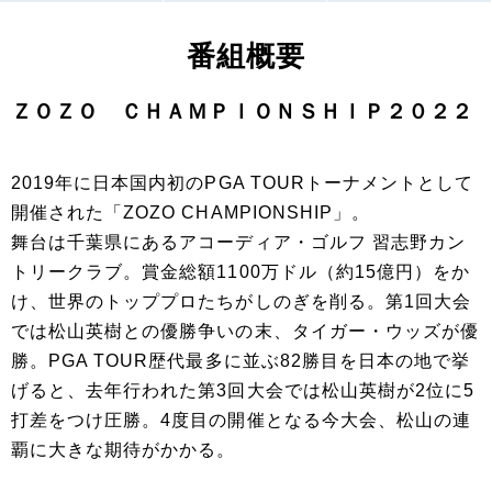
番組概要
ＺＯＺＯ ＣＨＡＭＰＩＯＮＳＨＩＰ２０２２
2019年に日本国内初のPGA TOURトーナメントとして
開催された「ZOZO CHAMPIONSHIP」。
舞台は千葉県にあるアコーディア・ゴルフ 習志野カン
トリークラブ。賞金総額1100万ドル（約15億円）をか
け、世界のトッププロたちがしのぎを削る。第1回大会
では松山英樹との優勝争いの末、タイガー・ウッズが優
勝。PGA TOUR歴代最多に並ぶ82勝目を日本の地で挙
げると、去年行われた第3回大会では松山英樹が2位に5
打差をつけ圧勝。4度目の開催となる今大会、松山の連
覇に大きな期待がかかる。