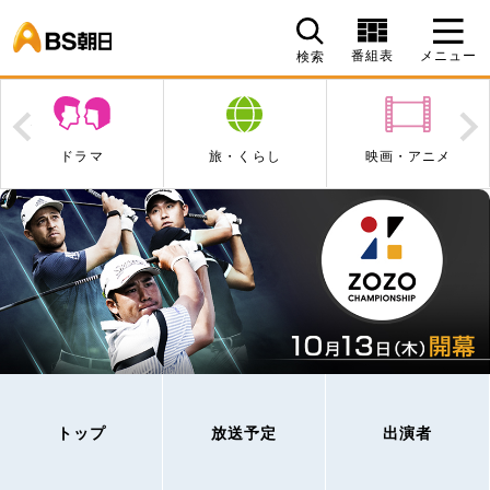
BS朝日
番組表
メニュー
検索
Prev
N
ドラマ
旅・くらし
映画・アニメ
トップ
放送予定
出演者