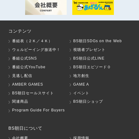
コンテンツ
番組表（２Ｋ／４Ｋ）
BS朝日SDGs on the Web
ウェルビーイング放送中！
視聴者プレゼント
番組公式SNS
BS朝日公式LINE
番組公式YouTube
BS朝日エピソード０
見逃し配信
地方創生
AMBER GAMES
GAME A
BS朝日セールスサイト
イベント
関連商品
BS朝日ショップ
Program Guide For Buyers
BS朝日について
会社概要
採用情報