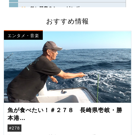
おすすめ情報
エンタメ・音楽
魚が食べたい！＃２７８ 長崎県壱岐・勝
本港
（クロマグロ）
#278