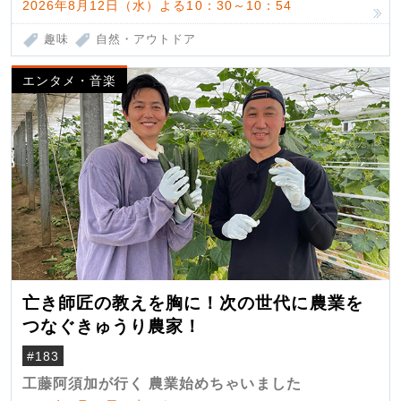
2026年8月12日（水）よる10：30～10：54
趣味
自然・アウトドア
エンタメ・音楽
亡き師匠の教えを胸に！次の世代に農業を
つなぐきゅうり農家！
#183
工藤阿須加が行く 農業始めちゃいました