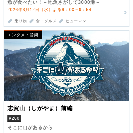
魚が食べたい！－地魚さがして3000港－
2026年8月12日（水）よる9：00～9：54
乗り物
食・グルメ
ヒューマン
エンタメ・音楽
志賀山（しがやま）前編
#208
そこに山があるから