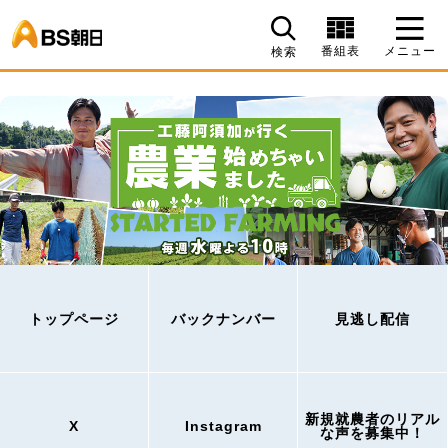
BS朝日
番組表
メニュー
検索
トップページ
バックナンバー
見逃し配信
新規就農者のリアル
X
Instagram
な声を募集中！