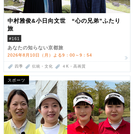
中村雅俊&小日向文世 “心の兄弟”ふたり
旅
#161
あなたの知らない京都旅
2026年8月10日（月）よる9：00～9：54
四季
伝統・文化
４K・高画質
スポーツ