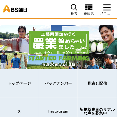
BS朝日
番組表
メニュー
検索
トップページ
バックナンバー
見逃し配信
新規就農者のリアル
X
Instagram
な声を募集中！