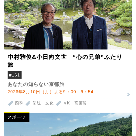
中村雅俊&小日向文世 “心の兄弟”ふたり
旅
#161
あなたの知らない京都旅
2026年8月10日（月）よる9：00～9：54
四季
伝統・文化
４K・高画質
スポーツ