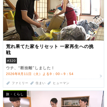
荒れ果てた家をリセット 一家再生への挑
戦
#320
ウチ、“断捨離”しました！
2026年8月11日（火）よる9：00～9：54
ファミリー
住まい
ヒューマン
旅・くらし