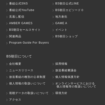
番組公式SNS
BS朝日公式LINE
番組公式YouTube
BS朝日エピソード０
見逃し配信
地方創生
AMBER GAMES
GAME A
BS朝日セールスサイト
イベント
関連商品
BS朝日ショップ
Program Guide For Buyers
BS朝日について
会社概要
採用情報
ニュースリリース
放送番組審議会
放送番組の種別の公表制度
個人情報保護方針
個人情報の取扱いについて
オンラインサービスにおける
個人情報等の取扱いについて
視聴データの取扱いについて
環境方針
アクセス