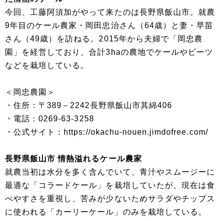
今回、工藤阿須加がやって来たのは長野県飯山市。就農
9年目のケール農家・岡田忠治さん（64歳）と妻・早苗
さん（49歳）を訪ねる。2015年から夫婦で「岡忠農
園」を経営しており、合計3haの農地でケールやビーツ
などを栽培している。
＜岡忠農園＞
・住所：〒389－2242長野県飯山市其綿406
・電話：0269-63-3258
・公式サイト：https://okachu-nouen.jimdofree.com/
長野県飯山市 情熱溢れるケール農家
就農当初は水分を多く含んでいて、青汁やスムージーに
最適な「コラードケール」を栽培していたが、現在は食
べやすさを重視し、苦みが少ないためサラダやチップス
に使われる「カーリーケール」のみを栽培している。