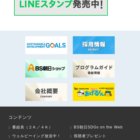
コンテンツ
番組表（２Ｋ／４Ｋ）
BS朝日SDGs on the Web
ウェルビーイング放送中！
視聴者プレゼント