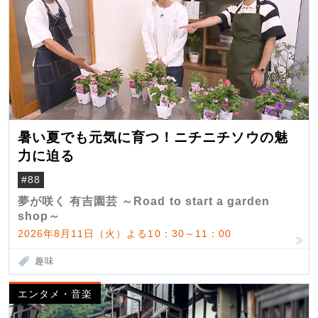
暑い夏でも元気に育つ！ニチニチソウの魅
力に迫る
#88
夢が咲く 有吉園芸 ～Road to start a garden
shop～
2026年8月11日（火）よる10：30～11：00
趣味
エンタメ・音楽