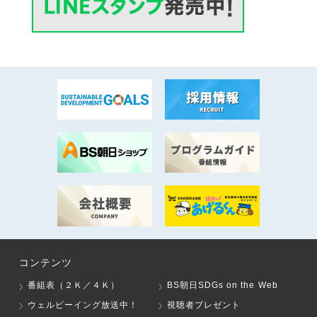
コンテンツ
番組表（２Ｋ／４Ｋ）
BS朝日SDGs on the Web
ウェルビーイング放送中！
視聴者プレゼント