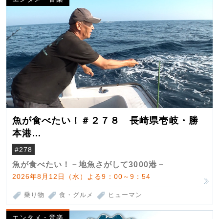
魚が食べたい！＃２７８ 長崎県壱岐・勝
本港
（クロマグロ）
#278
魚が食べたい！－地魚さがして3000港－
2026年8月12日（水）よる9：00～9：54
乗り物
食・グルメ
ヒューマン
エンタメ・音楽