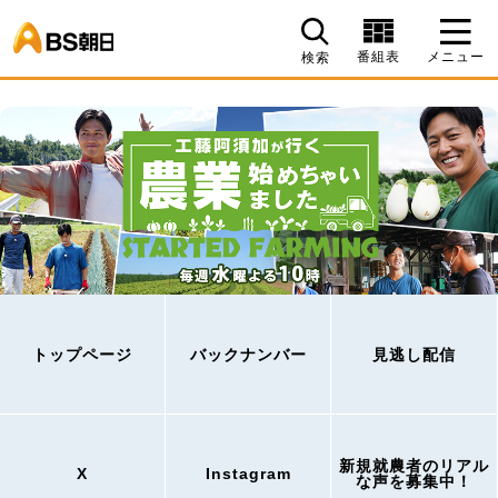
BS朝日
番組表
メニュー
検索
トップページ
バックナンバー
見逃し配信
新規就農者のリアル
X
Instagram
な声を募集中！