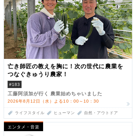
亡き師匠の教えを胸に！次の世代に農業を
つなぐきゅうり農家！
#183
工藤阿須加が行く 農業始めちゃいました
2026年8月12日（水）よる10：00～10：30
ライフスタイル
ヒューマン
自然・アウトドア
エンタメ・音楽