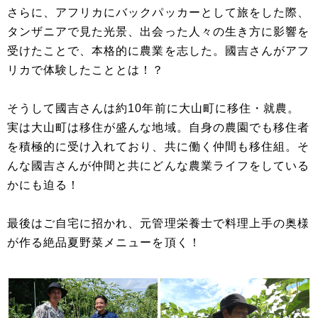
さらに、アフリカにバックパッカーとして旅をした際、
タンザニアで見た光景、出会った人々の生き方に影響を
受けたことで、本格的に農業を志した。國吉さんがアフ
リカで体験したこととは！？
そうして國吉さんは約10年前に大山町に移住・就農。
実は大山町は移住が盛んな地域。自身の農園でも移住者
を積極的に受け入れており、共に働く仲間も移住組。そ
んな國吉さんが仲間と共にどんな農業ライフをしている
かにも迫る！
最後はご自宅に招かれ、元管理栄養士で料理上手の奥様
が作る絶品夏野菜メニューを頂く！