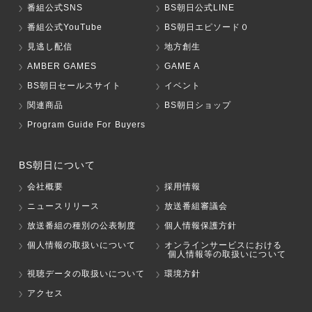
番組公式SNS
BS朝日公式LINE
番組公式YouTube
BS朝日エピソード０
見逃し配信
地方創生
AMBER GAMES
GAME A
BS朝日セールスサイト
イベント
関連商品
BS朝日ショップ
Program Guide For Buyers
BS朝日について
会社概要
採用情報
ニュースリリース
放送番組審議会
放送番組の種別の公表制度
個人情報保護方針
個人情報の取扱いについて
オンラインサービスにおける
個人情報等の取扱いについて
視聴データの取扱いについて
環境方針
アクセス