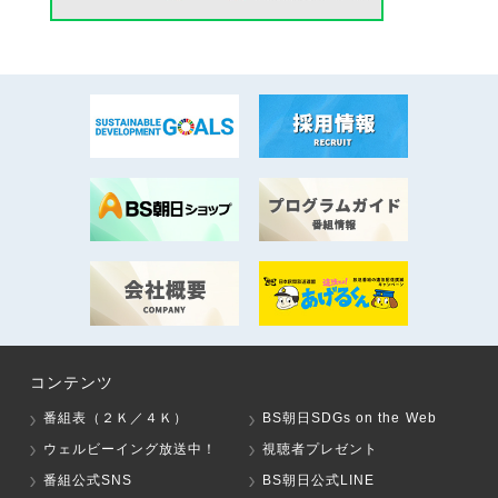
コンテンツ
番組表（２Ｋ／４Ｋ）
BS朝日SDGs on the Web
ウェルビーイング放送中！
視聴者プレゼント
番組公式SNS
BS朝日公式LINE