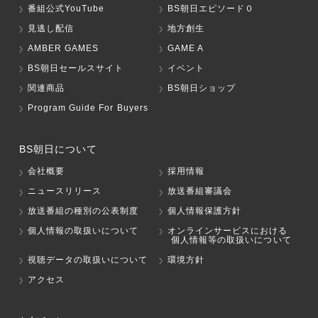
番組公式YouTube
BS朝日エピソード０
見逃し配信
地方創生
AMBER GAMES
GAME A
BS朝日セールスサイト
イベント
関連商品
BS朝日ショップ
Program Guide For Buyers
BS朝日について
会社概要
採用情報
ニュースリリース
放送番組審議会
放送番組の種別の公表制度
個人情報保護方針
個人情報の取扱いについて
オンラインサービスにおける
個人情報等の取扱いについて
視聴データの取扱いについて
環境方針
アクセス