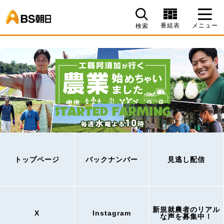
BS朝日
番組表
メニュー
検索
トップページ
バックナンバー
見逃し配信
新規就農者のリアル
X
Instagram
な声を募集中！