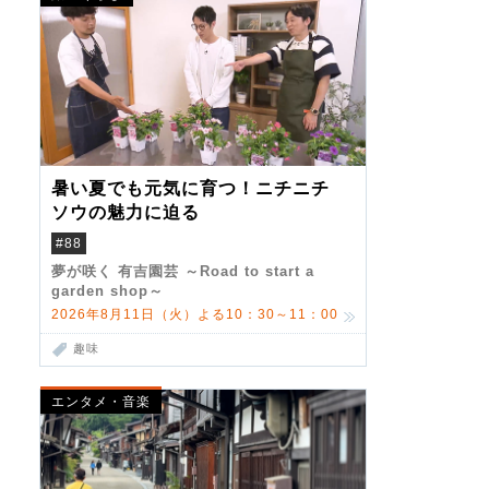
暑い夏でも元気に育つ！ニチニチ
ソウの魅力に迫る
#88
夢が咲く 有吉園芸 ～Road to start a
garden shop～
2026年8月11日（火）よる10：30～11：00
趣味
エンタメ・音楽