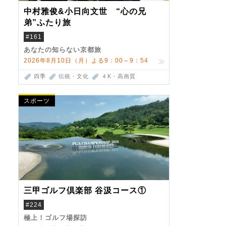
中村雅俊&小日向文世 “心の兄
弟”ふたり旅
#161
あなたの知らない京都旅
2026年8月10日（月）よる9：00～9：54
四季
伝統・文化
４K・高画質
スポーツ
三甲ゴルフ倶楽部 谷汲コース①
#224
極上！ゴルフ場探訪