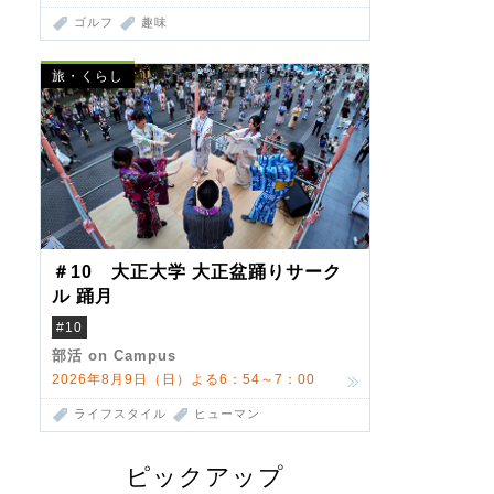
ゴルフ
趣味
旅・くらし
＃10 大正大学 大正盆踊りサーク
ル 踊月
#10
部活 on Campus
2026年8月9日（日）よる6：54～7：00
ライフスタイル
ヒューマン
ピックアップ