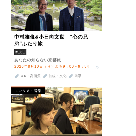
中村雅俊&小日向文世 “心の兄
弟”ふたり旅
#161
あなたの知らない京都旅
2026年8月10日（月）よる9：00～9：54
４K・高画質
伝統・文化
四季
エンタメ・音楽