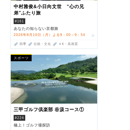
中村雅俊&小日向文世 “心の兄
弟”ふたり旅
#161
あなたの知らない京都旅
2026年8月10日（月）よる9：00～9：54
四季
伝統・文化
４K・高画質
スポーツ
三甲ゴルフ倶楽部 谷汲コース①
#224
極上！ゴルフ場探訪