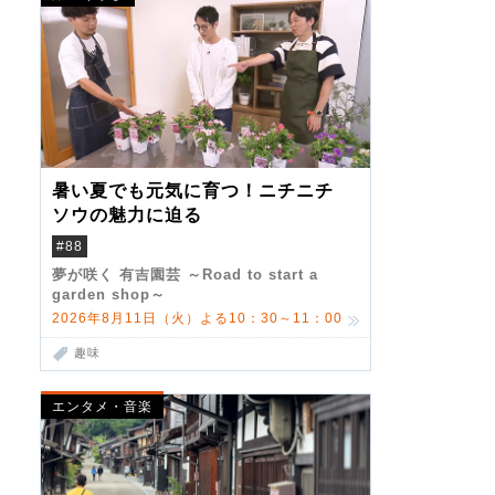
暑い夏でも元気に育つ！ニチニチ
ソウの魅力に迫る
#88
夢が咲く 有吉園芸 ～Road to start a
garden shop～
2026年8月11日（火）よる10：30～11：00
趣味
エンタメ・音楽