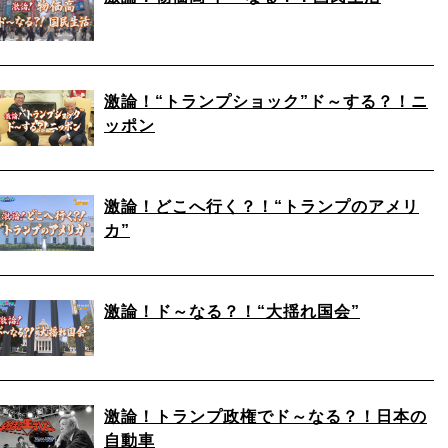
激論！“トランプショック”ド～する？！ニ
ッポン
激論！どこへ行く？！“トランプのアメリ
カ”
激論！ド～なる？！“大揺れ国会”
激論！トランプ政権でド～なる？！日本の
自動車