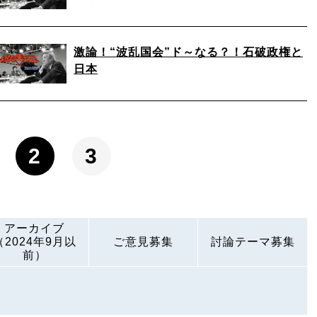
激論！“波乱国会”ド～なる？！石破政権と
日本
2
3
アーカイブ
（2024年9月以
ご意見募集
討論テーマ募集
前）