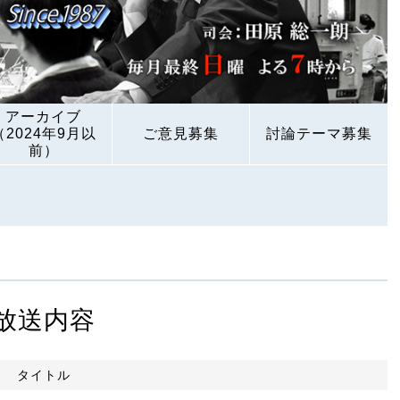
アーカイブ
（2024年9月以
ご意見募集
討論テーマ募集
前）
放送内容
タイトル