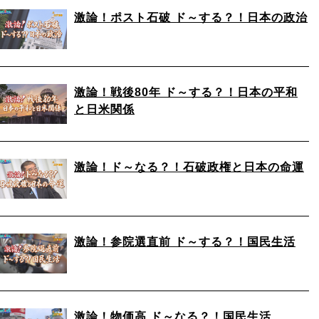
激論！ポスト石破 ド～する？！日本の政治
激論！戦後80年 ド～する？！日本の平和
と日米関係
激論！ド～なる？！石破政権と日本の命運
激論！参院選直前 ド～する？！国民生活
激論！物価高 ド～なる？！国民生活