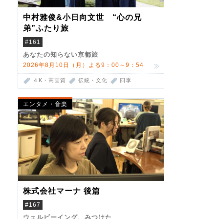
中村雅俊&小日向文世 “心の兄
弟”ふたり旅
#161
あなたの知らない京都旅
2026年8月10日（月）よる9：00～9：54
４K・高画質
伝統・文化
四季
エンタメ・音楽
株式会社マーナ 後篇
#167
ウェルビーイング、みつけた