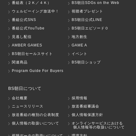
番組表（２Ｋ／４Ｋ）
BS朝日SDGs on the Web
ウェルビーイング放送中！
視聴者プレゼント
番組公式SNS
BS朝日公式LINE
番組公式YouTube
BS朝日エピソード０
見逃し配信
地方創生
AMBER GAMES
GAME A
BS朝日セールスサイト
イベント
関連商品
BS朝日ショップ
Program Guide For Buyers
BS朝日について
会社概要
採用情報
ニュースリリース
放送番組審議会
放送番組の種別の公表制度
個人情報保護方針
個人情報の取扱いについて
オンラインサービスにおける
個人情報等の取扱いについて
視聴データの取扱いについて
環境方針