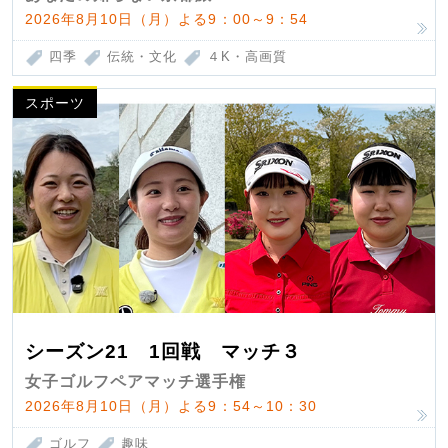
2026年8月10日（月）よる9：00～9：54
四季
伝統・文化
４K・高画質
スポーツ
シーズン21 1回戦 マッチ３
女子ゴルフペアマッチ選手権
2026年8月10日（月）よる9：54～10：30
ゴルフ
趣味