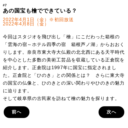
#7
あの国宝も檜でできている？
2022年4月1日（金）※初回放送
2022年4月8日（金）
今回はスタジオを飛び出し「檜」にこだわった箱根の
「雲海の宿～ホテル四季の宿 箱根芦ノ湖」からおおく
りします。奈良市東大寺大仏殿の北北西にある天平時代
を中心とした多数の美術工芸品を収蔵している正倉院を
紹介します。正倉院は1997年に国宝に指定されまし
た。正倉院と「ひのき」との関係とは？ さらに東大寺
の国宝の仏像と、ひのきとの深い関わりやひのきの魅力
に迫ります。
そして岐阜県の古民家を訪ねて檜の魅力を探ります。
前へ
次へ