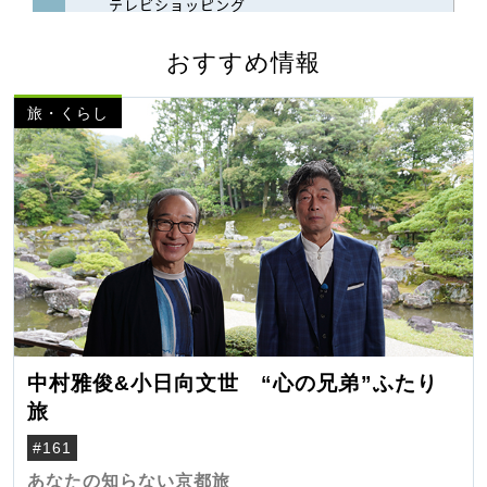
おすすめ情報
旅・くらし
中村雅俊&小日向文世 “心の兄弟”ふたり
旅
#161
あなたの知らない京都旅