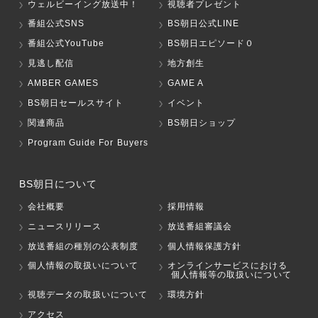
ウェルビーイング放送中！
視聴者プレゼント
番組公式SNS
BS朝日公式LINE
番組公式YouTube
BS朝日エピソード０
見逃し配信
地方創生
AMBER GAMES
GAME A
BS朝日セールスサイト
イベント
関連商品
BS朝日ショップ
Program Guide For Buyers
BS朝日について
会社概要
採用情報
ニュースリリース
放送番組審議会
放送番組の種別の公表制度
個人情報保護方針
個人情報の取扱いについて
オンラインサービスにおける
個人情報等の取扱いについて
視聴データの取扱いについて
環境方針
アクセス