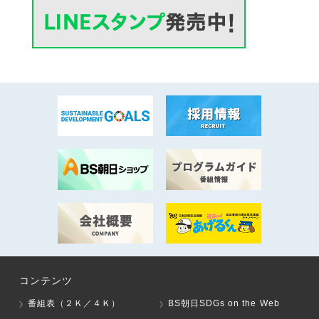
コンテンツ
番組表（２Ｋ／４Ｋ）
BS朝日SDGs on the Web