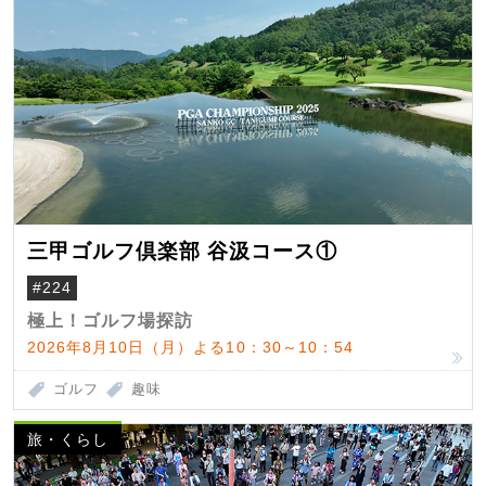
三甲ゴルフ倶楽部 谷汲コース①
#224
極上！ゴルフ場探訪
2026年8月10日（月）よる10：30～10：54
ゴルフ
趣味
旅・くらし