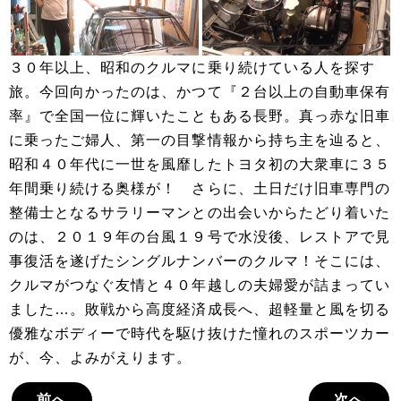
３０年以上、昭和のクルマに乗り続けている人を探す
旅。今回向かったのは、かつて『２台以上の自動車保有
率』で全国一位に輝いたこともある長野。真っ赤な旧車
に乗ったご婦人、第一の目撃情報から持ち主を辿ると、
昭和４０年代に一世を風靡したトヨタ初の大衆車に３５
年間乗り続ける奥様が！ さらに、土日だけ旧車専門の
整備士となるサラリーマンとの出会いからたどり着いた
のは、２０１９年の台風１９号で水没後、レストアで見
事復活を遂げたシングルナンバーのクルマ！そこには、
クルマがつなぐ友情と４０年越しの夫婦愛が詰まってい
ました…。敗戦から高度経済成長へ、超軽量と風を切る
優雅なボディーで時代を駆け抜けた憧れのスポーツカー
が、今、よみがえります。
前へ
次へ