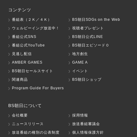
コンテンツ
番組表（２Ｋ／４Ｋ）
BS朝日SDGs on the Web
ウェルビーイング放送中！
視聴者プレゼント
番組公式SNS
BS朝日公式LINE
番組公式YouTube
BS朝日エピソード０
見逃し配信
地方創生
AMBER GAMES
GAME A
BS朝日セールスサイト
イベント
関連商品
BS朝日ショップ
Program Guide For Buyers
BS朝日について
会社概要
採用情報
ニュースリリース
放送番組審議会
放送番組の種別の公表制度
個人情報保護方針