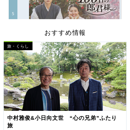
おすすめ情報
旅・くらし
中村雅俊&小日向文世 “心の兄弟”ふたり
旅