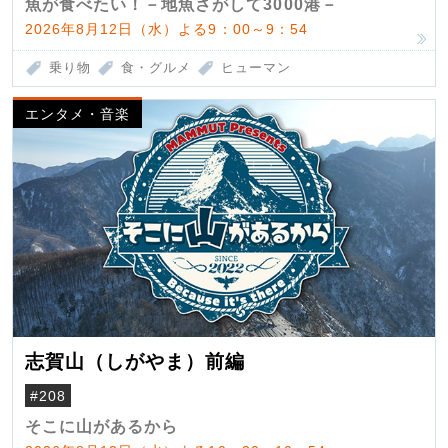
魚が食べたい！－地魚さがして3000港－
2026年8月12日（水）よる9：00～9：54
乗り物
食・グルメ
ヒューマン
エンタメ・音楽
志賀山（しがやま）前編
#208
そこに山があるから