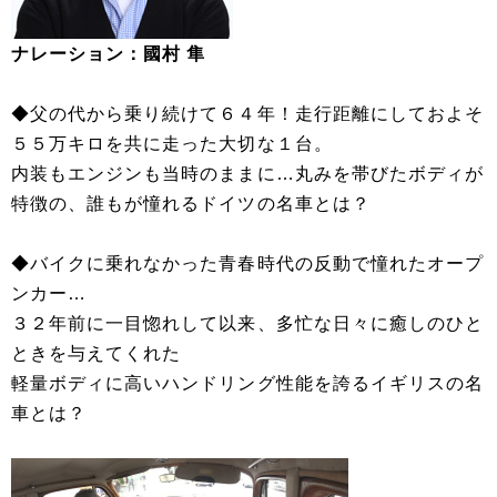
ナレーション：國村 隼
◆父の代から乗り続けて６４年！走行距離にしておよそ
５５万キロを共に走った大切な１台。
内装もエンジンも当時のままに…丸みを帯びたボディが
特徴の、誰もが憧れるドイツの名車とは？
◆バイクに乗れなかった青春時代の反動で憧れたオープ
ンカー…
３２年前に一目惚れして以来、多忙な日々に癒しのひと
ときを与えてくれた
軽量ボディに高いハンドリング性能を誇るイギリスの名
車とは？