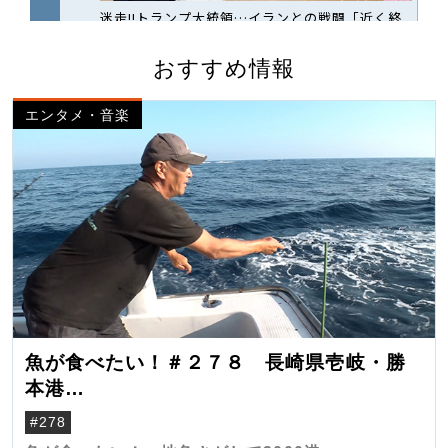
おすすめ情報
エンタメ・音楽
魚が食べたい！＃２７８ 長崎県壱岐・勝
本港
（クロマグロ）
#278