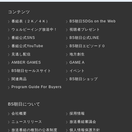
コンテンツ
番組表（２Ｋ／４Ｋ）
BS朝日SDGs on the Web
ウェルビーイング放送中！
視聴者プレゼント
番組公式SNS
BS朝日公式LINE
番組公式YouTube
BS朝日エピソード０
見逃し配信
地方創生
AMBER GAMES
GAME A
BS朝日セールスサイト
イベント
関連商品
BS朝日ショップ
Program Guide For Buyers
BS朝日について
会社概要
採用情報
ニュースリリース
放送番組審議会
放送番組の種別の公表制度
個人情報保護方針