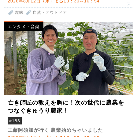
2026年8月12日（水）よる10：30～10：54
趣味
自然・アウトドア
エンタメ・音楽
亡き師匠の教えを胸に！次の世代に農業を
つなぐきゅうり農家！
#183
工藤阿須加が行く 農業始めちゃいました