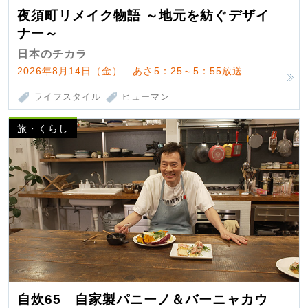
夜須町リメイク物語 ～地元を紡ぐデザイ
ナー～
日本のチカラ
2026年8月14日（金） あさ5：25～5：55放送
ライフスタイル
ヒューマン
旅・くらし
自炊65 自家製パニーノ＆バーニャカウ