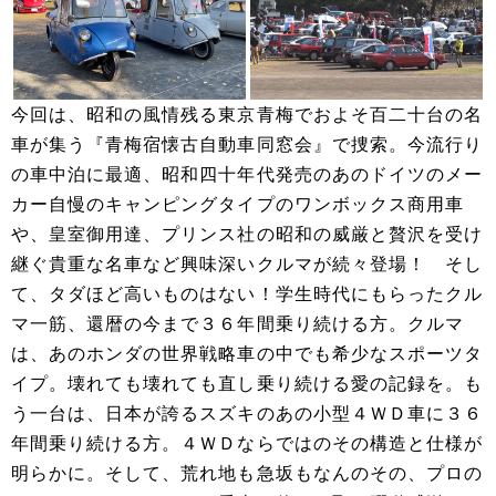
今回は、昭和の風情残る東京青梅でおよそ百二十台の名
車が集う『青梅宿懐古自動車同窓会』で捜索。今流行り
の車中泊に最適、昭和四十年代発売のあのドイツのメー
カー自慢のキャンピングタイプのワンボックス商用車
や、皇室御用達、プリンス社の昭和の威厳と贅沢を受け
継ぐ貴重な名車など興味深いクルマが続々登場！ そし
て、タダほど高いものはない！学生時代にもらったクル
マ一筋、還暦の今まで３６年間乗り続ける方。クルマ
は、あのホンダの世界戦略車の中でも希少なスポーツタ
イプ。壊れても壊れても直し乗り続ける愛の記録を。も
う一台は、日本が誇るスズキのあの小型４ＷＤ車に３６
年間乗り続ける方。４ＷＤならではのその構造と仕様が
明らかに。そして、荒れ地も急坂もなんのその、プロの